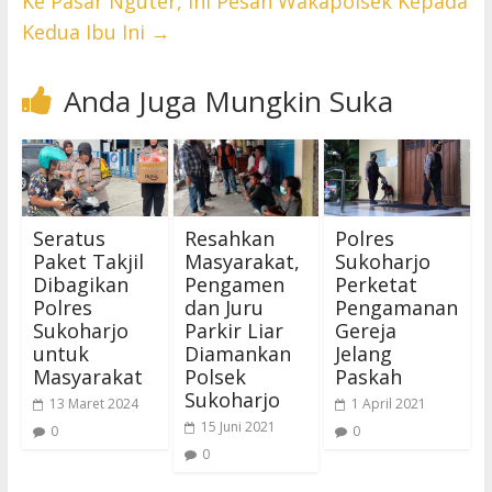
Ke Pasar Nguter, Ini Pesan Wakapolsek Kepada
Kedua Ibu Ini
→
Anda Juga Mungkin Suka
Seratus
Resahkan
Polres
Paket Takjil
Masyarakat,
Sukoharjo
Dibagikan
Pengamen
Perketat
Polres
dan Juru
Pengamanan
Sukoharjo
Parkir Liar
Gereja
untuk
Diamankan
Jelang
Masyarakat
Polsek
Paskah
Sukoharjo
13 Maret 2024
1 April 2021
15 Juni 2021
0
0
0