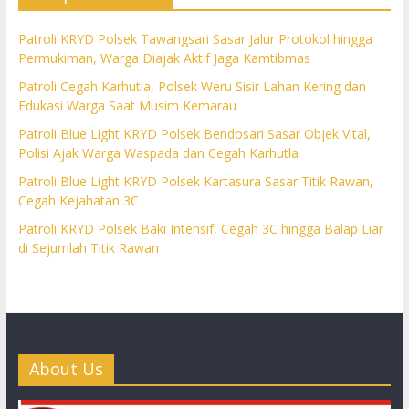
Patroli KRYD Polsek Tawangsari Sasar Jalur Protokol hingga
Permukiman, Warga Diajak Aktif Jaga Kamtibmas
Patroli Cegah Karhutla, Polsek Weru Sisir Lahan Kering dan
Edukasi Warga Saat Musim Kemarau
Patroli Blue Light KRYD Polsek Bendosari Sasar Objek Vital,
Polisi Ajak Warga Waspada dan Cegah Karhutla
Patroli Blue Light KRYD Polsek Kartasura Sasar Titik Rawan,
Cegah Kejahatan 3C
Patroli KRYD Polsek Baki Intensif, Cegah 3C hingga Balap Liar
di Sejumlah Titik Rawan
About Us