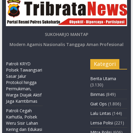
SUKOHARJO MANTAP
Modern Agamis Nasionalis Tanggap Aman Profesional
Kategori
Patroli KRYD
Polsek Tawangsari
Sasar Jalur
Berita Utama
Protokol hingga
(3.130)
Permukiman,
Binmas
(849)
Warga Diajak Aktif
Jaga Kamtibmas
Giat Ops
(1.806)
Patroli Cegah
Lalu Lintas
(144)
Karhutla, Polsek
Lensa Polisi
(221)
Weru Sisir Lahan
Kering dan Edukasi
Mitra Polisi
(606)