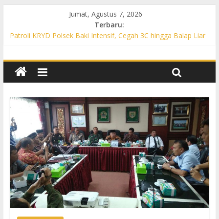
Jumat, Agustus 7, 2026
Terbaru:
Patroli KRYD Polsek Baki Intensif, Cegah 3C hingga Balap Liar
di Sejumlah Titik Rawan
Patroli KRYD Polsek Tawangsari Sasar Jalur Protokol hingga
Permukiman, Warga Diajak Aktif Jaga Kamtibmas
Patroli Cegah Karhutla, Polsek Weru Sisir Lahan Kering dan
Edukasi Warga Saat Musim Kemarau
Patroli Blue Light KRYD Polsek Bendosari Sasar Objek Vital,
Polisi Ajak Warga Waspada dan Cegah Karhutla
Patroli Blue Light KRYD Polsek Kartasura Sasar Titik Rawan,
Cegah Kejahatan 3C