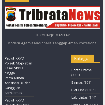
SUKOHARJO MANTAP
Modern Agamis Nasionalis Tanggap Aman Profesional
Kategori
Patroli KRYD
Polsek Mojolaban
Sasar SPBU
Berita Utama
hingga
(3.131)
Permukiman,
Binmas
(861)
Antisipasi 3C dan
Gangguan
Giat Ops
(1.806)
Kamtibmas
Lalu Lintas
(144)
Patroli KRYD
Lensa Polisi
(221)