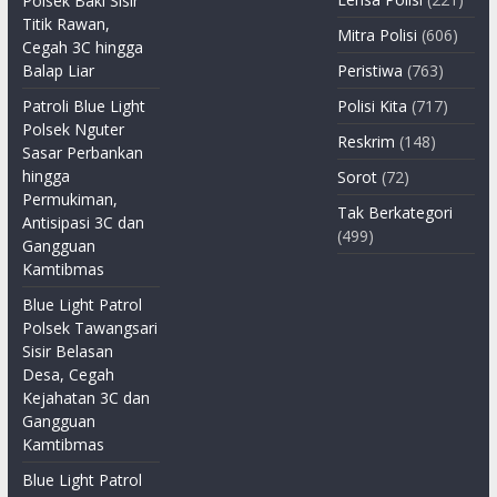
Polsek Baki Sisir
Titik Rawan,
Mitra Polisi
(606)
Cegah 3C hingga
Balap Liar
Peristiwa
(763)
Patroli Blue Light
Polisi Kita
(717)
Polsek Nguter
Reskrim
(148)
Sasar Perbankan
hingga
Sorot
(72)
Permukiman,
Tak Berkategori
Antisipasi 3C dan
(499)
Gangguan
Kamtibmas
Blue Light Patrol
Polsek Tawangsari
Sisir Belasan
Desa, Cegah
Kejahatan 3C dan
Gangguan
Kamtibmas
Blue Light Patrol