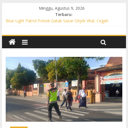
Minggu, Agustus 9, 2026
Terbaru:
Blue Light Patrol Polsek Gatak Sasar Objek Vital, Cegah
Kejahatan 3C dan Perkuat Cipta Kondisi
Patroli KRYD Polsek Mojolaban Sasar SPBU hingga
Permukiman, Antisipasi 3C dan Gangguan Kamtibmas
Patroli KRYD Polsek Baki Sisir Titik Rawan, Cegah 3C hingga
Balap Liar
Patroli Blue Light Polsek Nguter Sasar Perbankan hingga
Permukiman, Antisipasi 3C dan Gangguan Kamtibmas
Blue Light Patrol Polsek Tawangsari Sisir Belasan Desa, Cegah
Kejahatan 3C dan Gangguan Kamtibmas