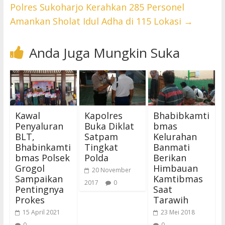
Polres Sukoharjo Kerahkan 285 Personel
Amankan Sholat Idul Adha di 115 Lokasi
→
Anda Juga Mungkin Suka
Kawal
Kapolres
Bhabibkamti
Penyaluran
Buka Diklat
bmas
BLT,
Satpam
Kelurahan
Bhabinkamti
Tingkat
Banmati
bmas Polsek
Polda
Berikan
Grogol
Himbauan
20 November
Sampaikan
Kamtibmas
2017
0
Pentingnya
Saat
Prokes
Tarawih
15 April 2021
23 Mei 2018
0
0