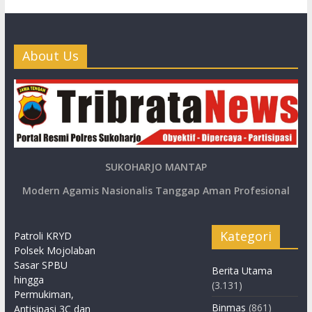
About Us
SUKOHARJO MANTAP
Modern Agamis Nasionalis Tanggap Aman Profesional
Kategori
Patroli KRYD
Polsek Mojolaban
Sasar SPBU
Berita Utama
hingga
(3.131)
Permukiman,
Binmas
(861)
Antisipasi 3C dan