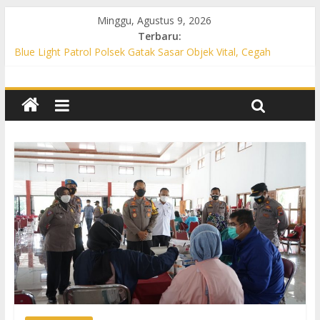
Minggu, Agustus 9, 2026
Terbaru:
Blue Light Patrol Polsek Gatak Sasar Objek Vital, Cegah
Kejahatan 3C dan Perkuat Cipta Kondisi
Patroli KRYD Polsek Mojolaban Sasar SPBU hingga
Permukiman, Antisipasi 3C dan Gangguan Kamtibmas
Patroli KRYD Polsek Baki Sisir Titik Rawan, Cegah 3C hingga
Balap Liar
Patroli Blue Light Polsek Nguter Sasar Perbankan hingga
Permukiman, Antisipasi 3C dan Gangguan Kamtibmas
Blue Light Patrol Polsek Tawangsari Sisir Belasan Desa, Cegah
Kejahatan 3C dan Gangguan Kamtibmas