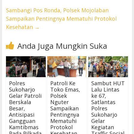
Sambangi Pos Ronda, Polsek Mojolaban
Sampaikan Pentingnya Mematuhi Protokol
Kesehatan
→
Anda Juga Mungkin Suka
Polres
Patroli Ke
Sambut HUT
Sukoharjo
Toko Emas,
Lalu Lintas
Gelar Patroli
Polsek
ke 67,
Berskala
Nguter
Satlantas
Besar,
Sampaikan
Polres
Antisipasi
Pentingnya
Sukoharjo
Gangguan
Mematuhi
Gelar
Kamtibmas
Protokol
Kegiatan
Pada Pilkada
Kesehatan
Traffic Social