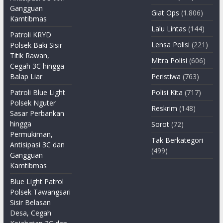
Gangguan
Giat Ops
(1.806)
Kamtibmas
Lalu Lintas
(144)
Patroli KRYD
Lensa Polisi
(221)
Polsek Baki Sisir
Titik Rawan,
Mitra Polisi
(606)
Cegah 3C hingga
Balap Liar
Peristiwa
(763)
Patroli Blue Light
Polisi Kita
(717)
Polsek Nguter
Reskrim
(148)
Sasar Perbankan
hingga
Sorot
(72)
Permukiman,
Tak Berkategori
Antisipasi 3C dan
(499)
Gangguan
Kamtibmas
Blue Light Patrol
Polsek Tawangsari
Sisir Belasan
Desa, Cegah