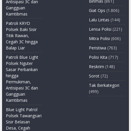
Binmas
(861)
Antisipasi 3C dan
Gangguan
Giat Ops
(1.806)
Kamtibmas
Lalu Lintas
(144)
Patroli KRYD
Lensa Polisi
(221)
Polsek Baki Sisir
Titik Rawan,
Mitra Polisi
(606)
Cegah 3C hingga
Balap Liar
Peristiwa
(763)
Patroli Blue Light
Polisi Kita
(717)
Polsek Nguter
Reskrim
(148)
Sasar Perbankan
hingga
Sorot
(72)
Permukiman,
Tak Berkategori
Antisipasi 3C dan
(499)
Gangguan
Kamtibmas
Blue Light Patrol
Polsek Tawangsari
Sisir Belasan
Desa, Cegah