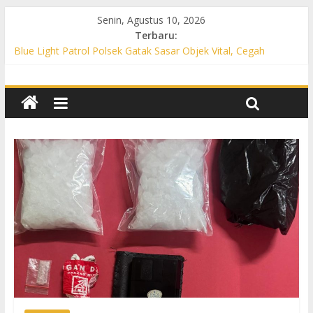
Senin, Agustus 10, 2026
Terbaru:
Blue Light Patrol Polsek Gatak Sasar Objek Vital, Cegah
Kejahatan 3C dan Perkuat Cipta Kondisi
Patroli KRYD Polsek Mojolaban Sasar SPBU hingga
Permukiman, Antisipasi 3C dan Gangguan Kamtibmas
Patroli KRYD Polsek Baki Sisir Titik Rawan, Cegah 3C hingga
Balap Liar
Patroli Blue Light Polsek Nguter Sasar Perbankan hingga
Permukiman, Antisipasi 3C dan Gangguan Kamtibmas
Blue Light Patrol Polsek Tawangsari Sisir Belasan Desa, Cegah
Kejahatan 3C dan Gangguan Kamtibmas