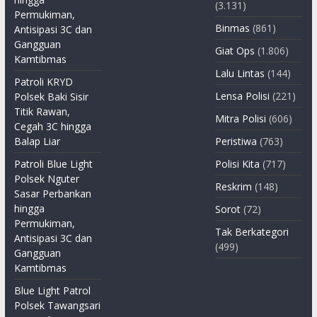
(3.131)
Permukiman,
Binmas
(861)
Antisipasi 3C dan
Gangguan
Giat Ops
(1.806)
Kamtibmas
Lalu Lintas
(144)
Patroli KRYD
Lensa Polisi
(221)
Polsek Baki Sisir
Titik Rawan,
Mitra Polisi
(606)
Cegah 3C hingga
Balap Liar
Peristiwa
(763)
Patroli Blue Light
Polisi Kita
(717)
Polsek Nguter
Reskrim
(148)
Sasar Perbankan
hingga
Sorot
(72)
Permukiman,
Tak Berkategori
Antisipasi 3C dan
(499)
Gangguan
Kamtibmas
Blue Light Patrol
Polsek Tawangsari