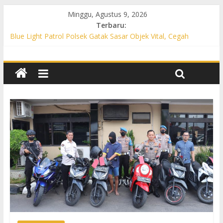
Minggu, Agustus 9, 2026
Terbaru:
Blue Light Patrol Polsek Gatak Sasar Objek Vital, Cegah
Kejahatan 3C dan Perkuat Cipta Kondisi
Patroli KRYD Polsek Mojolaban Sasar SPBU hingga
Permukiman, Antisipasi 3C dan Gangguan Kamtibmas
Patroli KRYD Polsek Baki Sisir Titik Rawan, Cegah 3C hingga
Balap Liar
Patroli Blue Light Polsek Nguter Sasar Perbankan hingga
Permukiman, Antisipasi 3C dan Gangguan Kamtibmas
Blue Light Patrol Polsek Tawangsari Sisir Belasan Desa, Cegah
Kejahatan 3C dan Gangguan Kamtibmas