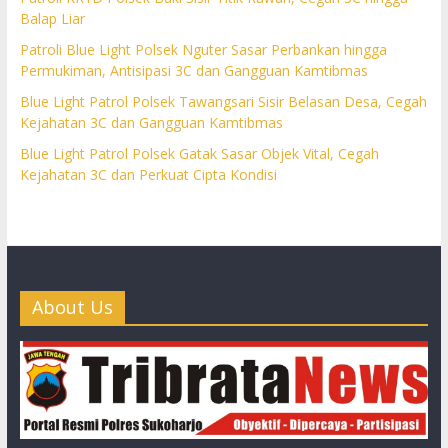
Balap Liar
Patroli Blue Light Polsek Nguter Sasar Perbankan hingga
Permukiman, Antisipasi 3C dan Gangguan Kamtibmas
Blue Light Patrol Polsek Tawangsari Sisir Belasan Desa, Cegah
Kejahatan 3C dan Gangguan Kamtibmas
Blue Light Patrol Polsek Gatak Sasar Objek Vital, Cegah
Kejahatan 3C dan Perkuat Cipta Kondisi
About Us