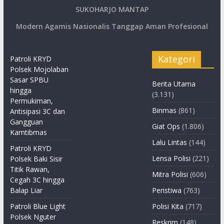
SUKOHARJO MANTAP
Modern Agamis Nasionalis Tanggap Aman Profesional
Kategori
Patroli KRYD
Polsek Mojolaban
Sasar SPBU
Berita Utama
hingga
(3.131)
Permukiman,
Binmas
(861)
Antisipasi 3C dan
Gangguan
Giat Ops
(1.806)
Kamtibmas
Lalu Lintas
(144)
Patroli KRYD
Lensa Polisi
(221)
Polsek Baki Sisir
Titik Rawan,
Mitra Polisi
(606)
Cegah 3C hingga
Balap Liar
Peristiwa
(763)
Patroli Blue Light
Polisi Kita
(717)
Polsek Nguter
Reskrim
(148)