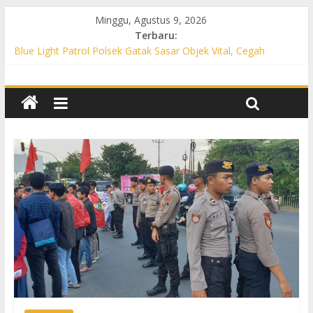
Minggu, Agustus 9, 2026
Terbaru:
Blue Light Patrol Polsek Gatak Sasar Objek Vital, Cegah
Kejahatan 3C dan Perkuat Cipta Kondisi
Patroli KRYD Polsek Mojolaban Sasar SPBU hingga
Permukiman, Antisipasi 3C dan Gangguan Kamtibmas
Patroli KRYD Polsek Baki Sisir Titik Rawan, Cegah 3C hingga
Balap Liar
Patroli Blue Light Polsek Nguter Sasar Perbankan hingga
Permukiman, Antisipasi 3C dan Gangguan Kamtibmas
Blue Light Patrol Polsek Tawangsari Sisir Belasan Desa, Cegah
Kejahatan 3C dan Gangguan Kamtibmas