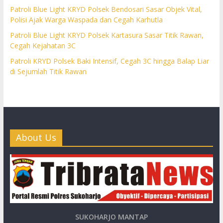
Patroli Blue Light KRYD Polsek Bendosari Sasar Objek Vital,
Polisi Ajak Warga Waspada dan Cegah Karhutla
Patroli Blue Light KRYD Polsek Kartasura Sasar Titik Rawan,
Cegah Kejahatan 3C
Patroli KRYD Polsek Baki Intensif, Cegah 3C hingga Balap Liar
di Sejumlah Titik Rawan
About Us
SUKOHARJO MANTAP