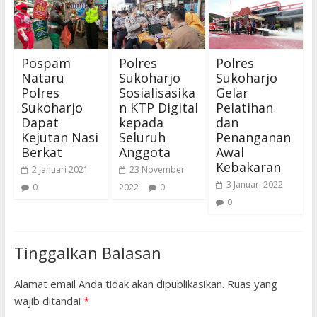
Pospam
Polres
Polres
Nataru
Sukoharjo
Sukoharjo
Polres
Sosialisasika
Gelar
Sukoharjo
n KTP Digital
Pelatihan
Dapat
kepada
dan
Kejutan Nasi
Seluruh
Penanganan
Berkat
Anggota
Awal
Kebakaran
2 Januari 2021
23 November
3 Januari 2022
0
2022
0
0
Tinggalkan Balasan
Alamat email Anda tidak akan dipublikasikan.
Ruas yang
wajib ditandai
*