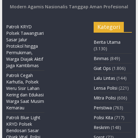
Modern Agamis Nasionalis Tanggap Aman Profesional
Kategori
Patroli KRYD
Polsek Tawangsari
Sasar Jalur
Berita Utama
Protokol hingga
(3.130)
Permukiman,
Binmas
(849)
Warga Diajak Aktif
Jaga Kamtibmas
Giat Ops
(1.806)
Patroli Cegah
Lalu Lintas
(144)
Karhutla, Polsek
Lensa Polisi
(221)
Weru Sisir Lahan
Kering dan Edukasi
Mitra Polisi
(606)
Warga Saat Musim
Kemarau
Peristiwa
(763)
Patroli Blue Light
Polisi Kita
(717)
KRYD Polsek
Reskrim
(148)
Bendosari Sasar
Objek Vital, Polisi
Sorot
(72)