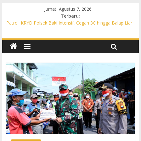
Jumat, Agustus 7, 2026
Terbaru:
Patroli KRYD Polsek Baki Intensif, Cegah 3C hingga Balap Liar
di Sejumlah Titik Rawan
Patroli KRYD Polsek Tawangsari Sasar Jalur Protokol hingga
Permukiman, Warga Diajak Aktif Jaga Kamtibmas
Patroli Cegah Karhutla, Polsek Weru Sisir Lahan Kering dan
Edukasi Warga Saat Musim Kemarau
Patroli Blue Light KRYD Polsek Bendosari Sasar Objek Vital,
Polisi Ajak Warga Waspada dan Cegah Karhutla
Patroli Blue Light KRYD Polsek Kartasura Sasar Titik Rawan,
Cegah Kejahatan 3C