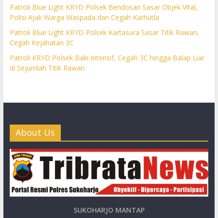
Patroli Blue Light KRYD Polsek Bendosari Sasar Objek Vital,
Polisi Ajak Warga Waspada dan Cegah Karhutla
Patroli Blue Light KRYD Polsek Kartasura Sasar Titik Rawan,
Cegah Kejahatan 3C
Patroli KRYD Polsek Baki Intensif, Cegah 3C hingga Balap Liar
di Sejumlah Titik Rawan
About Us
SUKOHARJO MANTAP