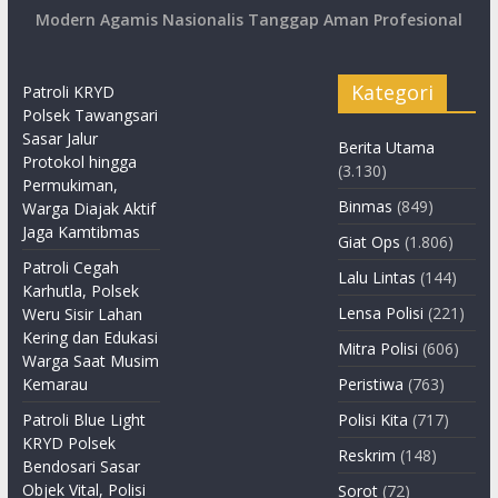
Modern Agamis Nasionalis Tanggap Aman Profesional
Kategori
Patroli KRYD
Polsek Tawangsari
Sasar Jalur
Berita Utama
Protokol hingga
(3.130)
Permukiman,
Binmas
(849)
Warga Diajak Aktif
Jaga Kamtibmas
Giat Ops
(1.806)
Patroli Cegah
Lalu Lintas
(144)
Karhutla, Polsek
Lensa Polisi
(221)
Weru Sisir Lahan
Kering dan Edukasi
Mitra Polisi
(606)
Warga Saat Musim
Kemarau
Peristiwa
(763)
Patroli Blue Light
Polisi Kita
(717)
KRYD Polsek
Reskrim
(148)
Bendosari Sasar
Objek Vital, Polisi
Sorot
(72)