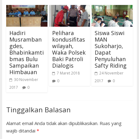
Hadiri
Pelihara
Siswa Siswi
Musramban
kondusifitas
MAN
gdes,
wilayah,
Sukoharjo,
Bhabinkamti
Waka Polsek
Dapat
bmas Bulu
Baki Patroli
Penyuluhan
Sampaikan
Dialogis
Safty Riding
Himbauan
7 Maret 2018
24 November
30 November
0
2017
0
2017
0
Tinggalkan Balasan
Alamat email Anda tidak akan dipublikasikan.
Ruas yang
wajib ditandai
*