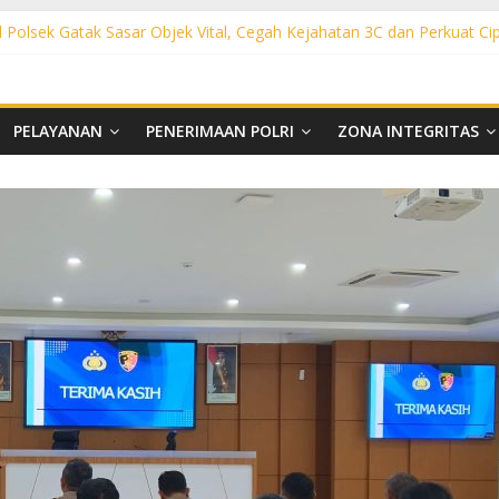
l Polsek Gatak Sasar Objek Vital, Cegah Kejahatan 3C dan Perkuat Ci
olsek Mojolaban Sasar SPBU hingga Permukiman, Antisipasi 3C dan
sek Baki Sisir Titik Rawan, Cegah 3C hingga Balap Liar
ght Polsek Nguter Sasar Perbankan hingga Permukiman, Antisipasi 3
ol Polsek Tawangsari Sisir Belasan Desa, Cegah Kejahatan 3C dan 
PELAYANAN
PENERIMAAN POLRI
ZONA INTEGRITAS