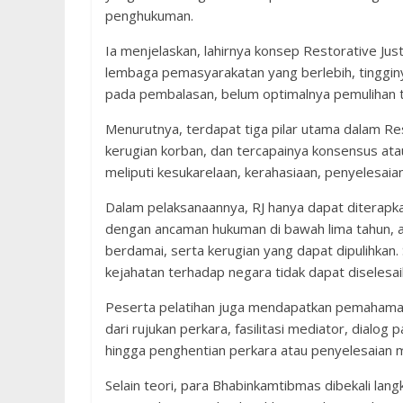
penghukuman.
Ia menjelaskan, lahirnya konsep Restorative Just
lembaga pemasyarakatan yang berlebih, tingginy
pada pembalasan, belum optimalnya pemulihan te
Menurutnya, terdapat tiga pilar utama dalam Rest
kerugian korban, dan tercapainya konsensus at
meliputi kesukarelaan, kerahasiaan, penyelesaia
Dalam pelaksanaannya, RJ hanya dapat diterapka
dengan ancaman hukuman di bawah lima tahun, a
berdamai, serta kerugian yang dapat dipulihkan.
kejahatan terhadap negara tidak dapat diselesa
Peserta pelatihan juga mendapatkan pemahaman
dari rujukan perkara, fasilitasi mediator, dialo
hingga penghentian perkara atau penyelesaian m
Selain teori, para Bhabinkamtibmas dibekali lang