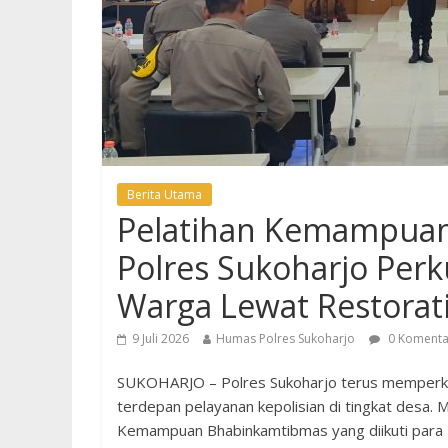
Berita Utama
Pelatihan Kemampuan
Polres Sukoharjo Perk
Warga Lewat Restorati
9 Juli 2026
Humas Polres Sukoharjo
0 Komenta
SUKOHARJO – Polres Sukoharjo terus memperku
terdepan pelayanan kepolisian di tingkat desa. 
Kemampuan Bhabinkamtibmas yang diikuti para K