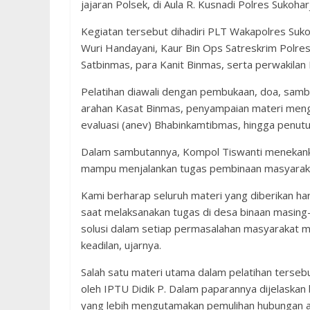
jajaran Polsek, di Aula R. Kusnadi Polres Sukoha
Kegiatan tersebut dihadiri PLT Wakapolres Suko
Wuri Handayani, Kaur Bin Ops Satreskrim Polres
Satbinmas, para Kanit Binmas, serta perwakilan
Pelatihan diawali dengan pembukaan, doa, samb
arahan Kasat Binmas, penyampaian materi menge
evaluasi (anev) Bhabinkamtibmas, hingga penut
Dalam sambutannya, Kompol Tiswanti menekank
mampu menjalankan tugas pembinaan masyarakat
Kami berharap seluruh materi yang diberikan ha
saat melaksanakan tugas di desa binaan masin
solusi dalam setiap permasalahan masyarakat m
keadilan, ujarnya.
Salah satu materi utama dalam pelatihan terseb
oleh IPTU Didik P. Dalam paparannya dijelaska
yang lebih mengutamakan pemulihan hubungan a