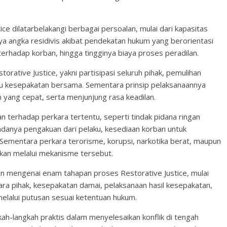
ice dilatarbelakangi berbagai persoalan, mulai dari kapasitas
a angka residivis akibat pendekatan hukum yang berorientasi
rhadap korban, hingga tingginya biaya proses peradilan.
orative Justice, yakni partisipasi seluruh pihak, pemulihan
au kesepakatan bersama. Sementara prinsip pelaksanaannya
n yang cepat, serta menjunjung rasa keadilan.
n terhadap perkara tertentu, seperti tindak pidana ringan
danya pengakuan dari pelaku, kesediaan korban untuk
 Sementara perkara terorisme, korupsi, narkotika berat, maupun
ikan melalui mekanisme tersebut.
 mengenai enam tahapan proses Restorative Justice, mulai
g para pihak, kesepakatan damai, pelaksanaan hasil kesepakatan,
elalui putusan sesuai ketentuan hukum.
kah-langkah praktis dalam menyelesaikan konflik di tengah