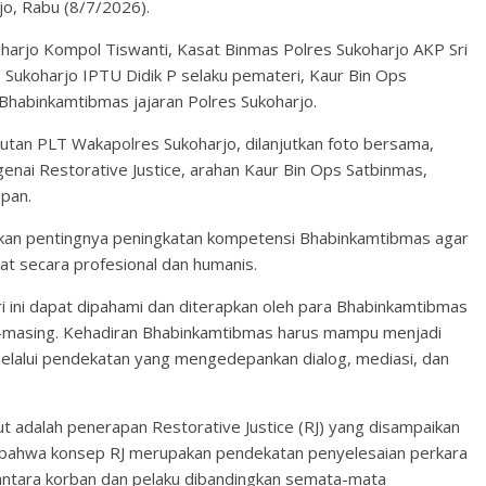
rjo, Rabu (8/7/2026).
harjo Kompol Tiswanti, Kasat Binmas Polres Sukoharjo AKP Sri
 Sukoharjo IPTU Didik P selaku pemateri, Kaur Bin Ops
 Bhabinkamtibmas jajaran Polres Sukoharjo.
utan PLT Wakapolres Sukoharjo, dilanjutkan foto bersama,
nai Restorative Justice, arahan Kaur Bin Ops Satbinmas,
upan.
an pentingnya peningkatan kompetensi Bhabinkamtibmas agar
 secara profesional dan humanis.
ri ini dapat dipahami dan diterapkan oleh para Bhabinkamtibmas
g-masing. Kehadiran Bhabinkamtibmas harus mampu menjadi
elalui pendekatan yang mengedepankan dialog, mediasi, dan
ut adalah penerapan Restorative Justice (RJ) yang disampaikan
n bahwa konsep RJ merupakan pendekatan penyelesaian perkara
ntara korban dan pelaku dibandingkan semata-mata