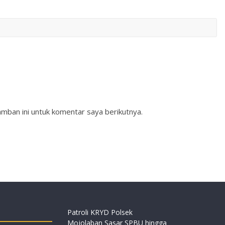
mban ini untuk komentar saya berikutnya.
Patroli KRYD Polsek
Mojolaban Sasar SPBU hingga