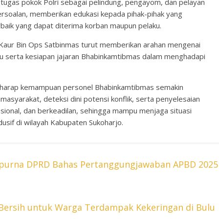
ugas pokok Polri sebagai pelindung, pengayom, dan pelayan
ersoalan, memberikan edukasi kepada pihak-pihak yang
erbaik yang dapat diterima korban maupun pelaku.
Kaur Bin Ops Satbinmas turut memberikan arahan mengenai
u serta kesiapan jajaran Bhabinkamtibmas dalam menghadapi
berharap kemampuan personel Bhabinkamtibmas semakin
asyarakat, deteksi dini potensi konflik, serta penyelesaian
esional, dan berkeadilan, sehingga mampu menjaga situasi
usif di wilayah Kabupaten Sukoharjo.
ripurna DPRD Bahas Pertanggungjawaban APBD 2025
 Bersih untuk Warga Terdampak Kekeringan di Bulu