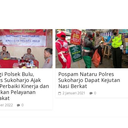
i Polsek Bulu,
Pospam Nataru Polres
s Sukoharjo Ajak
Sukoharjo Dapat Kejutan
 Perbaiki Kinerja dan
Nasi Berkat
tkan Pelayanan
2 Januari 2021
0
akat
ber 2022
0