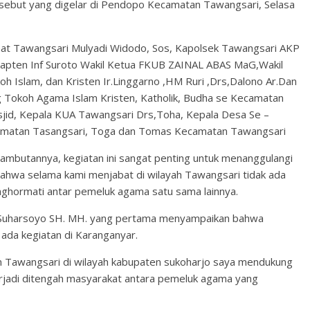
sebut yang digelar di Pendopo Kecamatan Tawangsari, Selasa
mat Tawangsari Mulyadi Widodo, Sos, Kapolsek Tawangsari AKP
apten Inf Suroto Wakil Ketua FKUB ZAINAL ABAS MaG,Wakil
Islam, dan Kristen Ir.Linggarno ,HM Ruri ,Drs,Dalono Ar.Dan
 Tokoh Agama Islam Kristen, Katholik, Budha se Kecamatan
jid, Kepala KUA Tawangsari Drs,Toha, Kepala Desa Se –
matan Tasangsari, Toga dan Tomas Kecamatan Tawangsari
mbutannya, kegiatan ini sangat penting untuk menanggulangi
 bahwa selama kami menjabat di wilayah Tawangsari tidak ada
menghormati antar pemeluk agama satu sama lainnya.
 Suharsoyo SH. MH. yang pertama menyampaikan bahwa
 ada kegiatan di Karanganyar.
 Tawangsari di wilayah kabupaten sukoharjo saya mendukung
terjadi ditengah masyarakat antara pemeluk agama yang