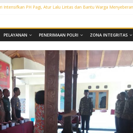
i Intensifkan PH Pagi, Atur Lalu Lintas dan Bantu Warga Menyebera
oharjo Gelar Gaktibplin di Polsek Polokarto, Tekankan Disiplin dan
, Polsek Mojolaban Edukasi Warga Cegah Kebakaran hingga Antisipasi 
tensifkan PH Pagi, Bantu Penyeberangan Warga dan Cegah Kecelakaan
ensifkan PH Pagi di Titik Rawan, Berikan Rasa Aman bagi Pengguna Ja
PELAYANAN
PENERIMAAN POLRI
ZONA INTEGRITAS