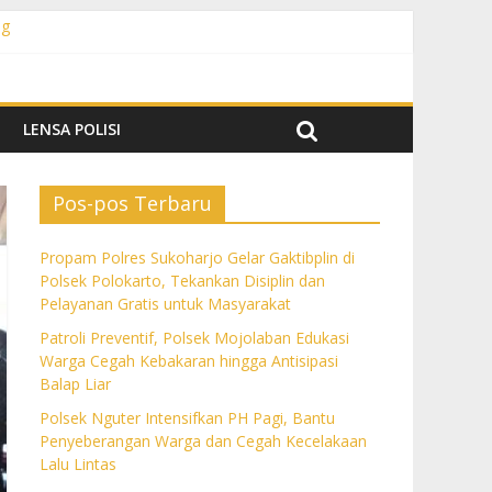
ng
 Pelayanan Gratis untuk Masyarakat
Balap Liar
 Lalu Lintas
lan
LENSA POLISI
Pos-pos Terbaru
Propam Polres Sukoharjo Gelar Gaktibplin di
Polsek Polokarto, Tekankan Disiplin dan
Pelayanan Gratis untuk Masyarakat
Patroli Preventif, Polsek Mojolaban Edukasi
Warga Cegah Kebakaran hingga Antisipasi
Balap Liar
Polsek Nguter Intensifkan PH Pagi, Bantu
Penyeberangan Warga dan Cegah Kecelakaan
Lalu Lintas