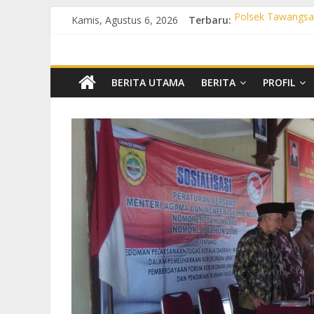
Kamis, Agustus 6, 2026
Terbaru:
Polsek Tawangsar
Propam Polres Suk
Patroli Preventif
Polsek Nguter In
Polsek Gatak Int
BERITA UTAMA
BERITA
PROFIL