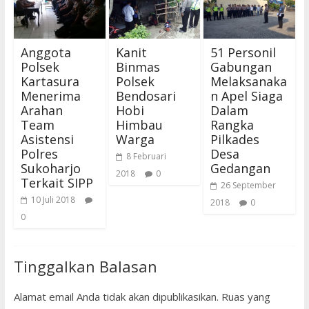
Anggota
Kanit
51 Personil
Polsek
Binmas
Gabungan
Kartasura
Polsek
Melaksanaka
Menerima
Bendosari
n Apel Siaga
Arahan
Hobi
Dalam
Team
Himbau
Rangka
Asistensi
Warga
Pilkades
Polres
Desa
8 Februari
Sukoharjo
Gedangan
2018
0
Terkait SIPP
26 September
10 Juli 2018
2018
0
0
Tinggalkan Balasan
Alamat email Anda tidak akan dipublikasikan.
Ruas yang