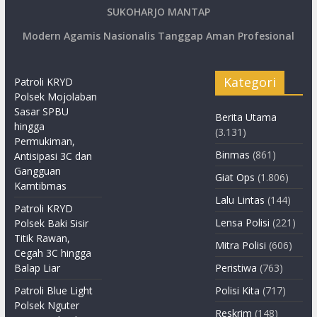
SUKOHARJO MANTAP
Modern Agamis Nasionalis Tanggap Aman Profesional
Kategori
Patroli KRYD
Polsek Mojolaban
Sasar SPBU
Berita Utama
hingga
(3.131)
Permukiman,
Binmas
(861)
Antisipasi 3C dan
Gangguan
Giat Ops
(1.806)
Kamtibmas
Lalu Lintas
(144)
Patroli KRYD
Lensa Polisi
(221)
Polsek Baki Sisir
Titik Rawan,
Mitra Polisi
(606)
Cegah 3C hingga
Balap Liar
Peristiwa
(763)
Patroli Blue Light
Polisi Kita
(717)
Polsek Nguter
Reskrim
(148)