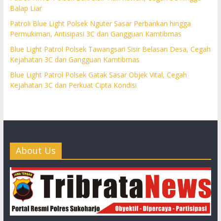
Balap Liar
Patroli Blue Light Polsek Nguter Sasar Perbankan hingga
Permukiman, Antisipasi 3C dan Gangguan Kamtibmas
Blue Light Patrol Polsek Tawangsari Sisir Belasan Desa, Cegah
Kejahatan 3C dan Gangguan Kamtibmas
Blue Light Patrol Polsek Gatak Sasar Objek Vital, Cegah
Kejahatan 3C dan Perkuat Cipta Kondisi
About Us