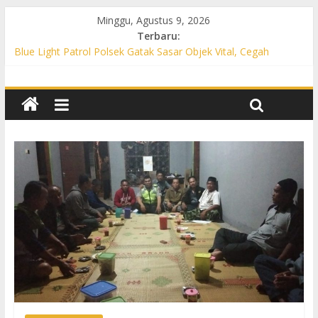
Minggu, Agustus 9, 2026
Terbaru:
Blue Light Patrol Polsek Gatak Sasar Objek Vital, Cegah
Kejahatan 3C dan Perkuat Cipta Kondisi
Patroli KRYD Polsek Mojolaban Sasar SPBU hingga
Permukiman, Antisipasi 3C dan Gangguan Kamtibmas
Patroli KRYD Polsek Baki Sisir Titik Rawan, Cegah 3C hingga
Balap Liar
Patroli Blue Light Polsek Nguter Sasar Perbankan hingga
Permukiman, Antisipasi 3C dan Gangguan Kamtibmas
Blue Light Patrol Polsek Tawangsari Sisir Belasan Desa, Cegah
Kejahatan 3C dan Gangguan Kamtibmas