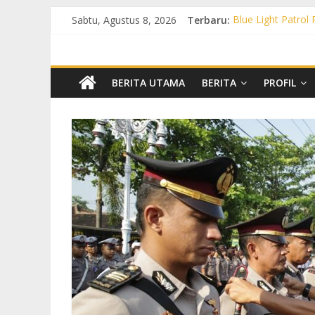
Sabtu, Agustus 8, 2026
Terbaru:
Blue Light Patrol
Patroli KRYD Pol
Patroli KRYD Pols
Patroli Blue Lig
Blue Light Patro
BERITA UTAMA
BERITA
PROFIL