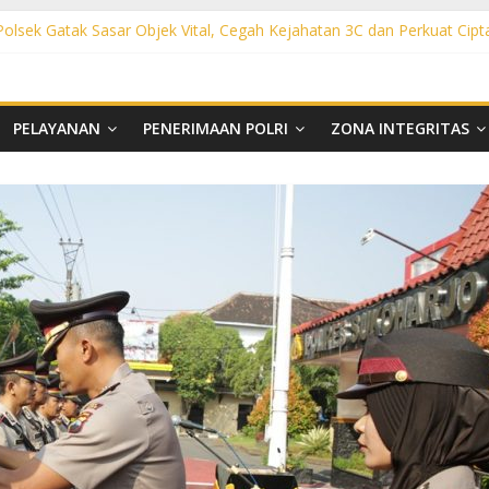
 Polsek Gatak Sasar Objek Vital, Cegah Kejahatan 3C dan Perkuat Cipt
sek Mojolaban Sasar SPBU hingga Permukiman, Antisipasi 3C dan G
ek Baki Sisir Titik Rawan, Cegah 3C hingga Balap Liar
ht Polsek Nguter Sasar Perbankan hingga Permukiman, Antisipasi 3C
l Polsek Tawangsari Sisir Belasan Desa, Cegah Kejahatan 3C dan Ga
PELAYANAN
PENERIMAAN POLRI
ZONA INTEGRITAS