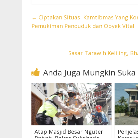
←
Ciptakan Situasi Kamtibmas Yang Kond
Pemukiman Penduduk dan Obyek Vital
Sasar Tarawih Keliling,
Anda Juga Mungkin Suka
Atap Masjid Besar Nguter
Penjela
Roboh, Polres Sukoharjo
Keracu