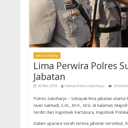
Berita Utama
Lima Perwira Polres S
Jabatan
30 Mei 2018
Humas Polres Sukoharjo
0 Komen
Polres Sukoharjo – Sebayak lima jabatan utama
Iwan Saktiadi, S.IK., M.H., M.Si. di halaman Map
terdiri dari Kapolsek Kartasura, Kapolsek Polok
Dalam upacara serah terima jabatan tersebut, 