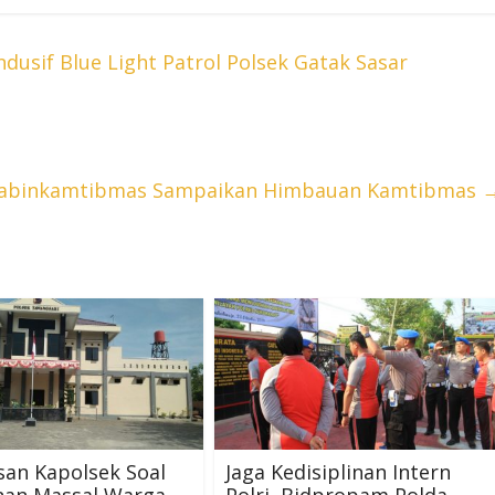
usif Blue Light Patrol Polsek Gatak Sasar
 Bhabinkamtibmas Sampaikan Himbauan Kamtibmas
san Kapolsek Soal
Jaga Kedisiplinan Intern
nan Massal Warga
Polri, Bidpropam Polda