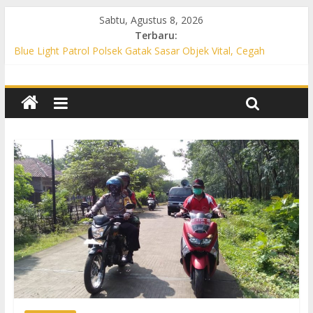
Sabtu, Agustus 8, 2026
Terbaru:
Blue Light Patrol Polsek Gatak Sasar Objek Vital, Cegah
Kejahatan 3C dan Perkuat Cipta Kondisi
Patroli KRYD Polsek Mojolaban Sasar SPBU hingga
Permukiman, Antisipasi 3C dan Gangguan Kamtibmas
Patroli KRYD Polsek Baki Sisir Titik Rawan, Cegah 3C hingga
Balap Liar
Patroli Blue Light Polsek Nguter Sasar Perbankan hingga
Permukiman, Antisipasi 3C dan Gangguan Kamtibmas
Blue Light Patrol Polsek Tawangsari Sisir Belasan Desa, Cegah
Kejahatan 3C dan Gangguan Kamtibmas