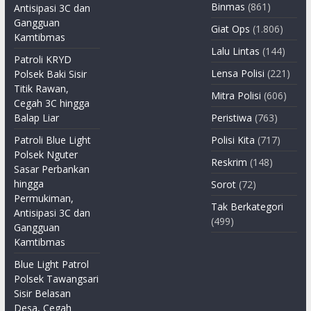
Binmas
(861)
Antisipasi 3C dan
Gangguan
Giat Ops
(1.806)
Kamtibmas
Lalu Lintas
(144)
Patroli KRYD
Lensa Polisi
(221)
Polsek Baki Sisir
Titik Rawan,
Mitra Polisi
(606)
Cegah 3C hingga
Balap Liar
Peristiwa
(763)
Patroli Blue Light
Polisi Kita
(717)
Polsek Nguter
Reskrim
(148)
Sasar Perbankan
hingga
Sorot
(72)
Permukiman,
Tak Berkategori
Antisipasi 3C dan
(499)
Gangguan
Kamtibmas
Blue Light Patrol
Polsek Tawangsari
Sisir Belasan
Desa, Cegah