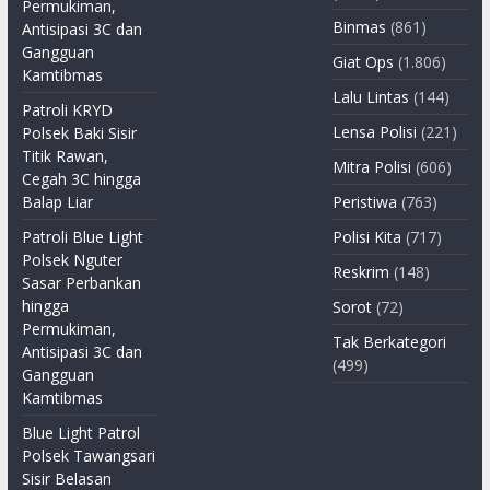
Permukiman,
Binmas
(861)
Antisipasi 3C dan
Gangguan
Giat Ops
(1.806)
Kamtibmas
Lalu Lintas
(144)
Patroli KRYD
Lensa Polisi
(221)
Polsek Baki Sisir
Titik Rawan,
Mitra Polisi
(606)
Cegah 3C hingga
Balap Liar
Peristiwa
(763)
Patroli Blue Light
Polisi Kita
(717)
Polsek Nguter
Reskrim
(148)
Sasar Perbankan
hingga
Sorot
(72)
Permukiman,
Tak Berkategori
Antisipasi 3C dan
(499)
Gangguan
Kamtibmas
Blue Light Patrol
Polsek Tawangsari
Sisir Belasan