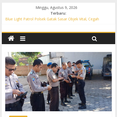
Minggu, Agustus 9, 2026
Terbaru:
Blue Light Patrol Polsek Gatak Sasar Objek Vital, Cegah
Kejahatan 3C dan Perkuat Cipta Kondisi
Patroli KRYD Polsek Mojolaban Sasar SPBU hingga
Permukiman, Antisipasi 3C dan Gangguan Kamtibmas
Patroli KRYD Polsek Baki Sisir Titik Rawan, Cegah 3C hingga
Balap Liar
Patroli Blue Light Polsek Nguter Sasar Perbankan hingga
Permukiman, Antisipasi 3C dan Gangguan Kamtibmas
Blue Light Patrol Polsek Tawangsari Sisir Belasan Desa, Cegah
Kejahatan 3C dan Gangguan Kamtibmas