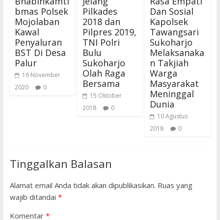
Bhabinkamti
Jelang
Rasa Empati
bmas Polsek
Pilkades
Dan Sosial
Mojolaban
2018 dan
Kapolsek
Kawal
Pilpres 2019,
Tawangsari
Penyaluran
TNI Polri
Sukoharjo
BST Di Desa
Bulu
Melaksanaka
Palur
Sukoharjo
n Takjiah
Olah Raga
Warga
16 November
Bersama
Masyarakat
2020
0
Meninggal
15 Oktober
Dunia
2018
0
10 Agustus
2018
0
Tinggalkan Balasan
Alamat email Anda tidak akan dipublikasikan.
Ruas yang
wajib ditandai
*
Komentar
*