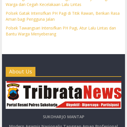
Warga dan Cegah Kecelakaan Lalu Lintas
Polsek Gatak Intensifkan PH Pagi di Titik Rawan, Berikan Rasa
Aman bagi Pengguna Jalan
Polsek Tawangsari Intensifkan PH Pagi, Atur Lalu Lintas dan
Bantu Warga Menyeberang
About Us
SUKOHARJO MANTAP
Modern Agamis Nasionalis Tanggap Aman Profesional