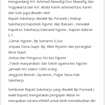
mengundang KH. Achmad Muwafig/Gus Muwafig dari
Yogyakarta dan KH. Abdul Karim achmad/Gus Karim
dari Solo juga dihadiri oleh
Bupati Sukoharjo diwakili Bp Purwadi ( Wabup
Sukoharjo),Kapolsek Nguter Akp Banuari , mewakili
Kapolres Sukoharjo,Danramil Nguter, Kapten Bahrun
S.T.
,Camat Nguter, Bp Sumarno S,Sos
,Kepala Desa Gupit. Bp. Bibit Riyanto dan perangkat
desa Gupit
,Ketua dan Pengurus NU kec.Nguter
,Tokoh masyarakat/ dan tokoh agama kec.Nguter
,Jamaah NU sekira 1000 orang
,Anggota Banser, Gp.Ansor, Pagar Nusa Kab
Sukoharjo.
Sambutan Bupati Sukoharjo yang diwakili Bp Purwadi (
wakil bupati) mengatakan pengajian Akbar ini
merupakan sarana efektif untuk lebih mendekatkan diri