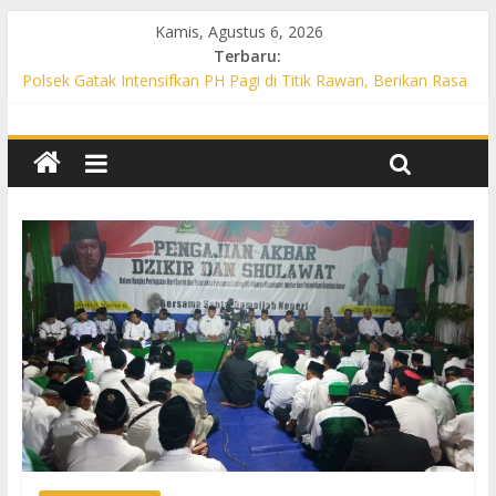
Kamis, Agustus 6, 2026
Terbaru:
Polsek Gatak Intensifkan PH Pagi di Titik Rawan, Berikan Rasa
Aman bagi Pengguna Jalan
Polsek Tawangsari Intensifkan PH Pagi, Atur Lalu Lintas dan
Bantu Warga Menyeberang
Propam Polres Sukoharjo Gelar Gaktibplin di Polsek Polokarto,
Tekankan Disiplin dan Pelayanan Gratis untuk Masyarakat
Patroli Preventif, Polsek Mojolaban Edukasi Warga Cegah
Kebakaran hingga Antisipasi Balap Liar
Polsek Nguter Intensifkan PH Pagi, Bantu Penyeberangan
Warga dan Cegah Kecelakaan Lalu Lintas