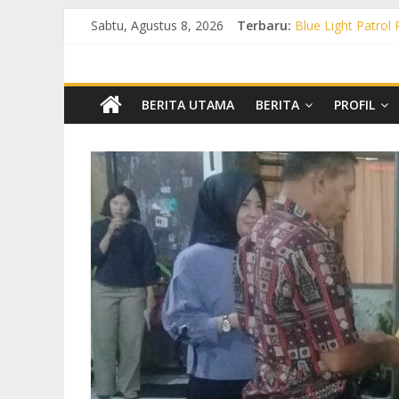
Sabtu, Agustus 8, 2026
Terbaru:
Blue Light Patrol
Patroli KRYD Pol
Patroli KRYD Pols
Patroli Blue Lig
Blue Light Patro
BERITA UTAMA
BERITA
PROFIL