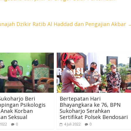
najah Dzikir Ratib Al Haddad dan Pengajian Akbar
Sukoharjo Beri
Bertepatan Hari
pingan Psikologis
Bhayangkara ke 76, BPN
 Anak Korban
Sukoharjo Serahkan
an Seksual
Sertifikat Polsek Bendosari
 2022
0
4 Juli 2022
0