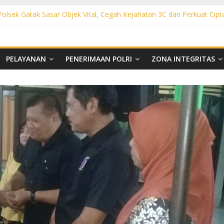
 Polsek Gatak Sasar Objek Vital, Cegah Kejahatan 3C dan Perkuat Cipt
sek Mojolaban Sasar SPBU hingga Permukiman, Antisipasi 3C dan G
ek Baki Sisir Titik Rawan, Cegah 3C hingga Balap Liar
ht Polsek Nguter Sasar Perbankan hingga Permukiman, Antisipasi 3C
l Polsek Tawangsari Sisir Belasan Desa, Cegah Kejahatan 3C dan Ga
PELAYANAN
PENERIMAAN POLRI
ZONA INTEGRITAS