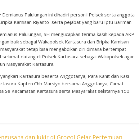
Demianus Palulungan ini dihadiri personil Polsek serta anggota
 Bripka Kamisan Riyanto serta pejabat yang baru Iptu Bariman
emianus Palulungan, SH mengucapkan terima kasih kepada AKP
dengan baik sebagai Wakapolsek Kartasura dan Bripka Kamisan
imasyarakat tetap bisa mengabdikan diri dimana bertempat
H selamat datang di Polsek Kartasura sebagai Wakapolsek agar
un Masyarakat Kartasura.
ayangkari Kartasura beserta Anggotanya, Para Kanit dan Kasi
Kartasura Kapten Chb Marsiyo bersama Anggotanya, Camat
sa Se Kecamatan Kartasura serta Masyarakat sekitarnya 150
engusaha dan Jukir di Grogol Gelar Pertemuan