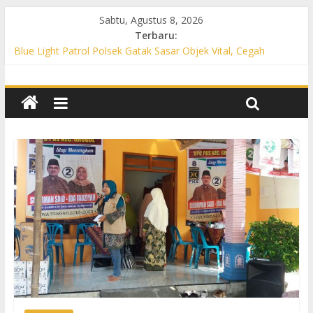
Sabtu, Agustus 8, 2026
Terbaru:
Blue Light Patrol Polsek Gatak Sasar Objek Vital, Cegah
Kejahatan 3C dan Perkuat Cipta Kondisi
Patroli KRYD Polsek Mojolaban Sasar SPBU hingga
Permukiman, Antisipasi 3C dan Gangguan Kamtibmas
Patroli KRYD Polsek Baki Sisir Titik Rawan, Cegah 3C hingga
Balap Liar
Patroli Blue Light Polsek Nguter Sasar Perbankan hingga
Permukiman, Antisipasi 3C dan Gangguan Kamtibmas
Blue Light Patrol Polsek Tawangsari Sisir Belasan Desa, Cegah
Kejahatan 3C dan Gangguan Kamtibmas