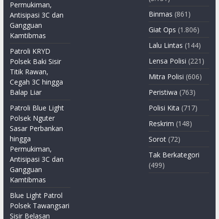
Permukiman,
Binmas
(861)
Antisipasi 3C dan
Gangguan
Giat Ops
(1.806)
Kamtibmas
Lalu Lintas
(144)
Patroli KRYD
Lensa Polisi
(221)
Polsek Baki Sisir
Titik Rawan,
Mitra Polisi
(606)
Cegah 3C hingga
Balap Liar
Peristiwa
(763)
Patroli Blue Light
Polisi Kita
(717)
Polsek Nguter
Reskrim
(148)
Sasar Perbankan
hingga
Sorot
(72)
Permukiman,
Tak Berkategori
Antisipasi 3C dan
(499)
Gangguan
Kamtibmas
Blue Light Patrol
Polsek Tawangsari
Sisir Belasan