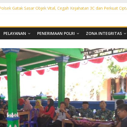
 Polsek Gatak Sasar Objek Vital, Cegah Kejahatan 3C dan Perkuat Cipt
sek Mojolaban Sasar SPBU hingga Permukiman, Antisipasi 3C dan G
ek Baki Sisir Titik Rawan, Cegah 3C hingga Balap Liar
ht Polsek Nguter Sasar Perbankan hingga Permukiman, Antisipasi 3C
l Polsek Tawangsari Sisir Belasan Desa, Cegah Kejahatan 3C dan Ga
PELAYANAN
PENERIMAAN POLRI
ZONA INTEGRITAS