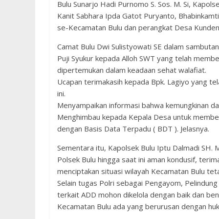
Bulu Sunarjo Hadi Purnomo S. Sos. M. Si, Kapols
Kanit Sabhara Ipda Gatot Puryanto, Bhabinkamt
se-Kecamatan Bulu dan perangkat Desa Kunden 
Camat Bulu Dwi Sulistyowati SE dalam sambuta
Puji Syukur kepada Alloh SWT yang telah memberi
dipertemukan dalam keadaan sehat walafiat.
Ucapan terimakasih kepada Bpk. Lagiyo yang t
ini.
Menyampaikan informasi bahwa kemungkinan dal
Menghimbau kepada Kepala Desa untuk memberi
dengan Basis Data Terpadu ( BDT ). Jelasnya.
Sementara itu, Kapolsek Bulu Iptu Dalmadi SH.
Polsek Bulu hingga saat ini aman kondusif, te
menciptakan situasi wilayah Kecamatan Bulu tet
Selain tugas Polri sebagai Pengayom, Pelindung
terkait ADD mohon dikelola dengan baik dan bena
Kecamatan Bulu ada yang berurusan dengan huk