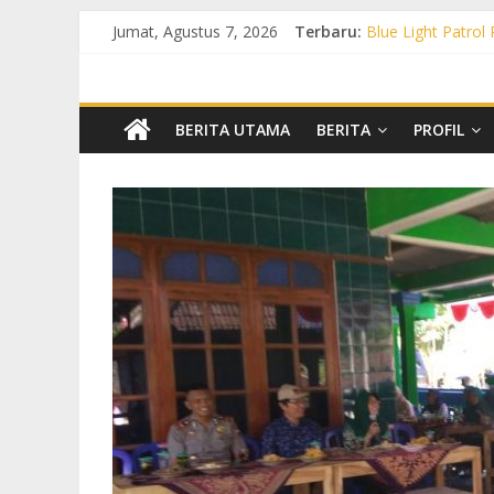
Jumat, Agustus 7, 2026
Terbaru:
Blue Light Patrol
Patroli KRYD Pol
Patroli KRYD Pols
Patroli Blue Lig
Blue Light Patro
BERITA UTAMA
BERITA
PROFIL