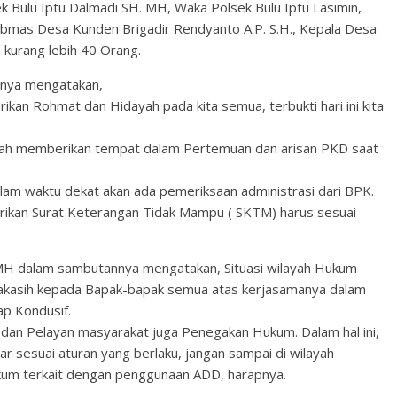
ek Bulu Iptu Dalmadi SH. MH, Waka Polsek Bulu Iptu Lasimin,
ibmas Desa Kunden Brigadir Rendyanto A.P. S.H., Kepala Desa
kurang lebih 40 Orang.
nnya mengatakan,
kan Rohmat dan Hidayah pada kita semua, terbukti hari ini kita
elah memberikan tempat dalam Pertemuan dan arisan PKD saat
am waktu dekat akan ada pemeriksaan administrasi dari BPK.
kan Surat Keterangan Tidak Mampu ( SKTM) harus sesuai
 MH dalam sambutannya mengatakan, Situasi wilayah Hukum
rimakasih kepada Bapak-bapak semua atas kerjasamanya dalam
ap Kondusif.
 dan Pelayan masyarakat juga Penegakan Hukum. Dalam hal ini,
r sesuai aturan yang berlaku, jangan sampai di wilayah
um terkait dengan penggunaan ADD, harapnya.