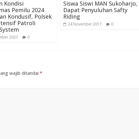
n Kondisi
Siswa Siswi MAN Sukoharjo,
mas Pemilu 2024
Dapat Penyuluhan Safty
n Kondusif, Polsek
Riding
tensif Patroli
24 November 2017
0
 System
mber 2023
0
ang wajib ditandai
*