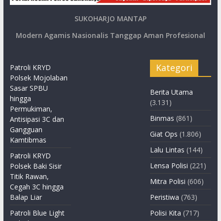
SUKOHARJO MANTAP
Modern Agamis Nasionalis Tanggap Aman Profesional
Kategori
Patroli KRYD
Polsek Mojolaban
Sasar SPBU
Berita Utama
hingga
(3.131)
Permukiman,
Binmas
(861)
Antisipasi 3C dan
Gangguan
Giat Ops
(1.806)
Kamtibmas
Lalu Lintas
(144)
Patroli KRYD
Lensa Polisi
(221)
Polsek Baki Sisir
Titik Rawan,
Mitra Polisi
(606)
Cegah 3C hingga
Balap Liar
Peristiwa
(763)
Patroli Blue Light
Polisi Kita
(717)