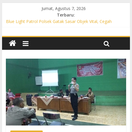
Jumat, Agustus 7, 2026
Terbaru:
Blue Light Patrol Polsek Gatak Sasar Objek Vital, Cegah
Kejahatan 3C dan Perkuat Cipta Kondisi
Patroli KRYD Polsek Mojolaban Sasar SPBU hingga
Permukiman, Antisipasi 3C dan Gangguan Kamtibmas
Patroli KRYD Polsek Baki Sisir Titik Rawan, Cegah 3C hingga
Balap Liar
Patroli Blue Light Polsek Nguter Sasar Perbankan hingga
Permukiman, Antisipasi 3C dan Gangguan Kamtibmas
Blue Light Patrol Polsek Tawangsari Sisir Belasan Desa, Cegah
Kejahatan 3C dan Gangguan Kamtibmas