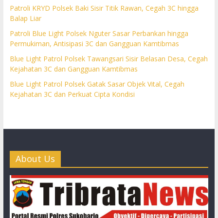
Patroli KRYD Polsek Baki Sisir Titik Rawan, Cegah 3C hingga
Balap Liar
Patroli Blue Light Polsek Nguter Sasar Perbankan hingga
Permukiman, Antisipasi 3C dan Gangguan Kamtibmas
Blue Light Patrol Polsek Tawangsari Sisir Belasan Desa, Cegah
Kejahatan 3C dan Gangguan Kamtibmas
Blue Light Patrol Polsek Gatak Sasar Objek Vital, Cegah
Kejahatan 3C dan Perkuat Cipta Kondisi
About Us