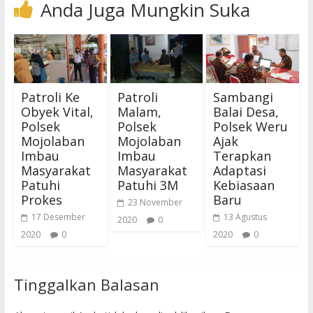
Anda Juga Mungkin Suka
Patroli Ke
Patroli
Sambangi
Obyek Vital,
Malam,
Balai Desa,
Polsek
Polsek
Polsek Weru
Mojolaban
Mojolaban
Ajak
Imbau
Imbau
Terapkan
Masyarakat
Masyarakat
Adaptasi
Patuhi
Patuhi 3M
Kebiasaan
Prokes
Baru
23 November
17 Desember
13 Agustus
2020
0
2020
0
2020
0
Tinggalkan Balasan