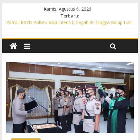
Kamis, Agustus 6, 2026
Terbaru:
Patroli KRYD Polsek Baki Intensif, Cegah 3C hingga Balap Liar
di Sejumlah Titik Rawan
Patroli KRYD Polsek Tawangsari Sasar Jalur Protokol hingga
Permukiman, Warga Diajak Aktif Jaga Kamtibmas
Patroli Cegah Karhutla, Polsek Weru Sisir Lahan Kering dan
Edukasi Warga Saat Musim Kemarau
Patroli Blue Light KRYD Polsek Bendosari Sasar Objek Vital,
Polisi Ajak Warga Waspada dan Cegah Karhutla
Patroli Blue Light KRYD Polsek Kartasura Sasar Titik Rawan,
Cegah Kejahatan 3C