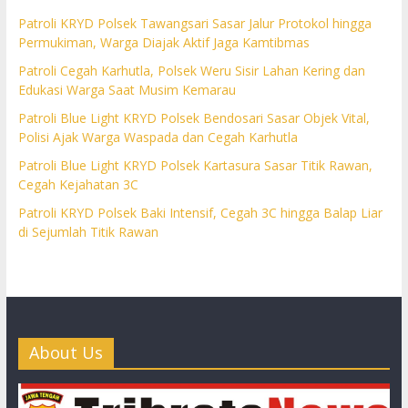
Patroli KRYD Polsek Tawangsari Sasar Jalur Protokol hingga
Permukiman, Warga Diajak Aktif Jaga Kamtibmas
Patroli Cegah Karhutla, Polsek Weru Sisir Lahan Kering dan
Edukasi Warga Saat Musim Kemarau
Patroli Blue Light KRYD Polsek Bendosari Sasar Objek Vital,
Polisi Ajak Warga Waspada dan Cegah Karhutla
Patroli Blue Light KRYD Polsek Kartasura Sasar Titik Rawan,
Cegah Kejahatan 3C
Patroli KRYD Polsek Baki Intensif, Cegah 3C hingga Balap Liar
di Sejumlah Titik Rawan
About Us