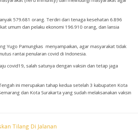
masyarakat (herd immunity) dan melindungi masyarakat agar
banyak 579.681 orang. Terdiri dari tenaga kesehatan 6.896
akat umum dan pelaku ekonomi 196.910 orang, dan lansia
ang Yugo Pamungkas menyampaikan, agar masyarakat tidak
emutus rantai penularan covid di Indonesia.
ju covid19, salah satunya dengan vaksin dan tetap jaga
Tengah ini merupakan tahap kedua setelah 3 kabupaten Kota
Semarang dan Kota Surakarta yang sudah melaksanakan vaksin
kan Tilang Di Jalanan