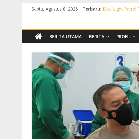
Sabtu, Agustus 8, 2026
Terbaru:
Blue Light Patrol
Patroli KRYD Pol
Patroli KRYD Pols
Patroli Blue Lig
Blue Light Patro
BERITA UTAMA
BERITA
PROFIL