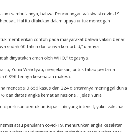
alam sambutannya, bahwa Pencanangan vaksinasi covid-19
h pusat. Hal itu dilakukan dalam upaya untuk mencegah
 untuk memberikan contoh pada masyarakat bahwa vaksin benar-
aya sudah 60 tahun dan punya komorbid,” ujarnya.
sudah dinyatakan aman oleh WHO,” tegasnya.
rjo, Yunia Wahdiyati, menjelaskan, untuk tahap pertama
ada 6.896 tenaga kesehatan (nakes).
corona mencapai 3.656 kasus dan 224 diantaranya meninggal dunia
 dan diatas angka kematian nasional,” jelas Yunia.
diperlukan bentuk antisipasi lain yang intensif, yakni vaksinasi
ransmisi atau penularan covid-19, menurunkan angka kesakitan