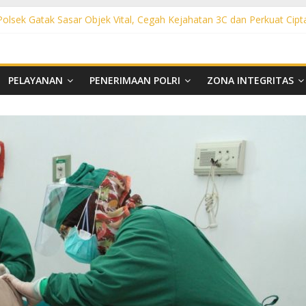
 Polsek Gatak Sasar Objek Vital, Cegah Kejahatan 3C dan Perkuat Cipt
sek Mojolaban Sasar SPBU hingga Permukiman, Antisipasi 3C dan G
ek Baki Sisir Titik Rawan, Cegah 3C hingga Balap Liar
ht Polsek Nguter Sasar Perbankan hingga Permukiman, Antisipasi 3C
l Polsek Tawangsari Sisir Belasan Desa, Cegah Kejahatan 3C dan Ga
PELAYANAN
PENERIMAAN POLRI
ZONA INTEGRITAS