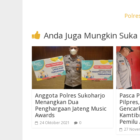
Polre
Anda Juga Mungkin Suka
Anggota Polres Sukoharjo
Pasca P
Menangkan Dua
Pilpres
Penghargaan Jateng Music
Gencark
Awards
Kamtib
Pemilu
24 Oktober 2021
0
27 Nove