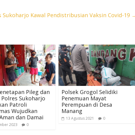
s Sukoharjo Kawal Pendistribusian Vaksin Covid-19
enetapan Pileg dan
Polsek Grogol Selidiki
, Polres Sukoharjo
Penemuan Mayat
an Patroli
Perempuan di Desa
mas Wujudkan
Manang
 Aman dan Damai
13 Agustus 2021
0
mber 2023
0