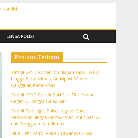
a Kondisi
angguan Kamtibmas
 dan Gangguan Kamtibmas
ngguan Kamtibmas
LENSA POLISI
Pos-pos Terbaru
Patroli KRYD Polsek Mojolaban Sasar SPBU
hingga Permukiman, Antisipasi 3C dan
Gangguan Kamtibmas
Patroli KRYD Polsek Baki Sisir Titik Rawan,
Cegah 3C hingga Balap Liar
Patroli Blue Light Polsek Nguter Sasar
Perbankan hingga Permukiman, Antisipasi 3C
dan Gangguan Kamtibmas
Blue Light Patrol Polsek Tawangsari Sisir