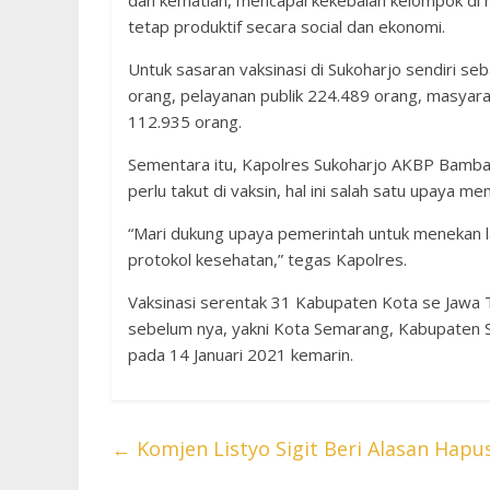
dan kematian, mencapai kekebalan kelompok di 
tetap produktif secara social dan ekonomi.
Untuk sasaran vaksinasi di Sukoharjo sendiri se
orang, pelayanan publik 224.489 orang, masyar
112.935 orang.
Sementara itu, Kapolres Sukoharjo AKBP Bamb
perlu takut di vaksin, hal ini salah satu upaya m
“Mari dukung upaya pemerintah untuk menekan la
protokol kesehatan,” tegas Kapolres.
Vaksinasi serentak 31 Kabupaten Kota se Jawa 
sebelum nya, yakni Kota Semarang, Kabupaten 
pada 14 Januari 2021 kemarin.
←
Komjen Listyo Sigit Beri Alasan Hapus