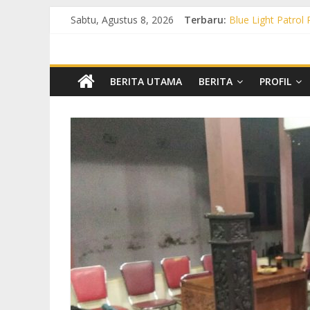
Sabtu, Agustus 8, 2026
Terbaru:
Blue Light Patrol
Patroli KRYD Pol
Patroli KRYD Pols
Patroli Blue Lig
Blue Light Patro
BERITA UTAMA
BERITA
PROFIL