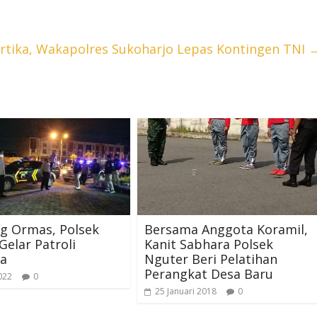
artika, Wakapolres Sukoharjo Lepas Kontingen TNI
g Ormas, Polsek
Bersama Anggota Koramil,
Gelar Patroli
Kanit Sabhara Polsek
a
Nguter Beri Pelatihan
Perangkat Desa Baru
022
0
25 Januari 2018
0