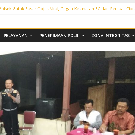
 Polsek Gatak Sasar Objek Vital, Cegah Kejahatan 3C dan Perkuat Cipt
sek Mojolaban Sasar SPBU hingga Permukiman, Antisipasi 3C dan G
ek Baki Sisir Titik Rawan, Cegah 3C hingga Balap Liar
ht Polsek Nguter Sasar Perbankan hingga Permukiman, Antisipasi 3C
l Polsek Tawangsari Sisir Belasan Desa, Cegah Kejahatan 3C dan Ga
PELAYANAN
PENERIMAAN POLRI
ZONA INTEGRITAS