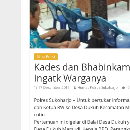
Mitra Polisi
Kades dan Bhabinkam
Ingatk Warganya
17 Desember 2017
Humas Polres Sukoharjo
0
Polres Sukoharjo – Untuk bertukar infor
dan Ketua RW se Desa Dukuh Kecamatan M
rutin.
Pertemuan ini digelar di Balai Desa Dukuh y
Desa Dukuh Marsudi, Kepala BPD, Perangk