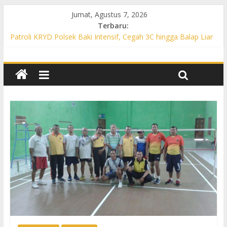
Jumat, Agustus 7, 2026
Terbaru:
Patroli KRYD Polsek Baki Intensif, Cegah 3C hingga Balap Liar
di Sejumlah Titik Rawan
Patroli KRYD Polsek Tawangsari Sasar Jalur Protokol hingga
Permukiman, Warga Diajak Aktif Jaga Kamtibmas
Patroli Cegah Karhutla, Polsek Weru Sisir Lahan Kering dan
Edukasi Warga Saat Musim Kemarau
Patroli Blue Light KRYD Polsek Bendosari Sasar Objek Vital,
Polisi Ajak Warga Waspada dan Cegah Karhutla
Patroli Blue Light KRYD Polsek Kartasura Sasar Titik Rawan,
Cegah Kejahatan 3C