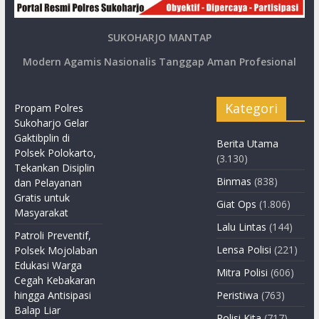
SUKOHARJO MANTAP
Modern Agamis Nasionalis Tanggap Aman Profesional
Kategori
Propam Polres
Sukoharjo Gelar
Gaktibplin di
Berita Utama
Polsek Polokarto,
(3.130)
Tekankan Disiplin
Binmas
(838)
dan Pelayanan
Gratis untuk
Giat Ops
(1.806)
Masyarakat
Lalu Lintas
(144)
Patroli Preventif,
Lensa Polisi
(221)
Polsek Mojolaban
Edukasi Warga
Mitra Polisi
(606)
Cegah Kebakaran
hingga Antisipasi
Peristiwa
(763)
Balap Liar
Polisi Kita
(717)