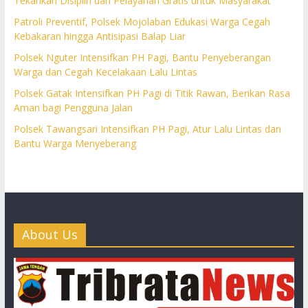
Tekankan Disiplin dan Pelayanan Gratis untuk Masyarakat
Patroli Preventif, Polsek Mojolaban Edukasi Warga Cegah
Kebakaran hingga Antisipasi Balap Liar
Polsek Nguter Intensifkan PH Pagi, Bantu Penyeberangan
Warga dan Cegah Kecelakaan Lalu Lintas
Polsek Gatak Intensifkan PH Pagi di Titik Rawan, Berikan Rasa
Aman bagi Pengguna Jalan
Polsek Tawangsari Intensifkan PH Pagi, Atur Lalu Lintas dan
Bantu Warga Menyeberang
About Us