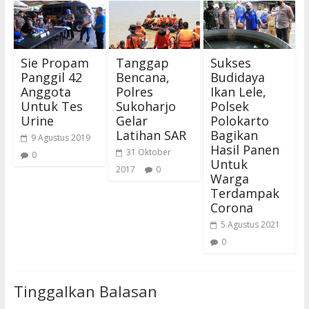
Sie Propam
Tanggap
Sukses
Panggil 42
Bencana,
Budidaya
Anggota
Polres
Ikan Lele,
Untuk Tes
Sukoharjo
Polsek
Urine
Gelar
Polokarto
Latihan SAR
Bagikan
9 Agustus 2019
Hasil Panen
31 Oktober
0
Untuk
2017
0
Warga
Terdampak
Corona
5 Agustus 2021
0
Tinggalkan Balasan