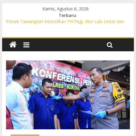
Kamis, Agustus 6, 2026
Terbaru:
Polsek Tawangsari Intensifkan PH Pagi, Atur Lalu Lintas dan
Bantu Warga Menyeberang
Propam Polres Sukoharjo Gelar Gaktibplin di Polsek Polokarto,
Tekankan Disiplin dan Pelayanan Gratis untuk Masyarakat
Patroli Preventif, Polsek Mojolaban Edukasi Warga Cegah
Kebakaran hingga Antisipasi Balap Liar
Polsek Nguter Intensifkan PH Pagi, Bantu Penyeberangan
Warga dan Cegah Kecelakaan Lalu Lintas
Polsek Gatak Intensifkan PH Pagi di Titik Rawan, Berikan Rasa
Aman bagi Pengguna Jalan