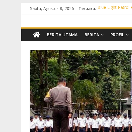
Sabtu, Agustus 8, 2026
Terbaru:
Blue Light Patrol
Patroli KRYD Pol
Patroli KRYD Pols
Patroli Blue Lig
Blue Light Patro
BERITA UTAMA
BERITA
PROFIL