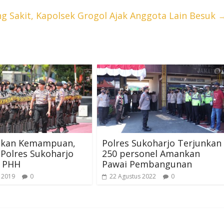
g Sakit, Kapolsek Grogol Ajak Anggota Lain Besuk
tkan Kemampuan,
Polres Sukoharjo Terjunkan
Polres Sukoharjo
250 personel Amankan
n PHH
Pawai Pembangunan
 2019
0
22 Agustus 2022
0