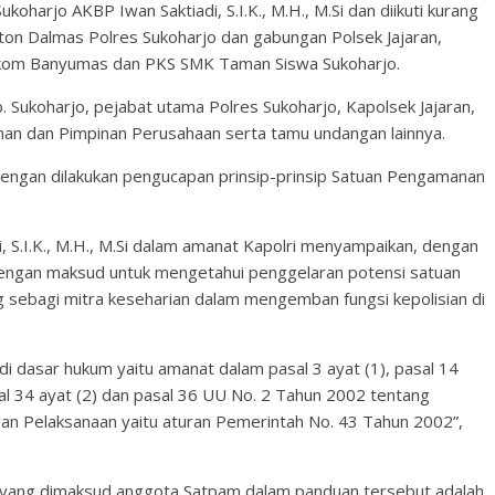
oharjo AKBP Iwan Saktiadi, S.I.K., M.H., M.Si dan diikuti kurang
eton Dalmas Polres Sukoharjo dan gabungan Polsek Jajaran,
nkom Banyumas dan PKS SMK Taman Siswa Sukoharjo.
 Sukoharjo, pejabat utama Polres Sukoharjo, Kapolsek Jajaran,
an dan Pimpinan Perusahaan serta tamu undangan lainnya.
dengan dilakukan pengucapan prinsip-prinsip Satuan Pengamanan
i, S.I.K., M.H., M.Si dalam amanat Kapolri menyampaikan, dengan
 dengan maksud untuk mengetahui penggelaran potensi satuan
sebagi mitra keseharian dalam mengemban fungsi kepolisian di
i dasar hukum yaitu amanat dalam pasal 3 ayat (1), pasal 14
pasal 34 ayat (2) dan pasal 36 UU No. 2 Tahun 2002 tentang
ran Pelaksanaan yaitu aturan Pemerintah No. 43 Tahun 2002”,
ang dimaksud anggota Satpam dalam panduan tersebut adalah