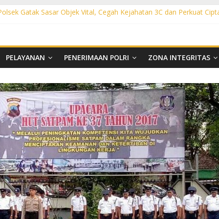
 Polsek Gatak Sasar Objek Vital, Cegah Kejahatan 3C dan Perkuat Cipt
sek Mojolaban Sasar SPBU hingga Permukiman, Antisipasi 3C dan G
ek Baki Sisir Titik Rawan, Cegah 3C hingga Balap Liar
ht Polsek Nguter Sasar Perbankan hingga Permukiman, Antisipasi 3C
l Polsek Tawangsari Sisir Belasan Desa, Cegah Kejahatan 3C dan Ga
PELAYANAN
PENERIMAAN POLRI
ZONA INTEGRITAS