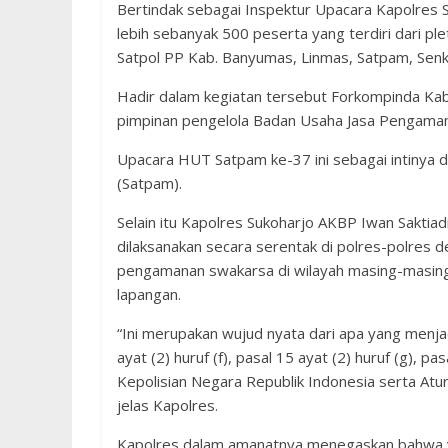
Bertindak sebagai Inspektur Upacara Kapolres Suk
lebih sebanyak 500 peserta yang terdiri dari pl
Satpol PP Kab. Banyumas, Linmas, Satpam, Se
Hadir dalam kegiatan tersebut Forkompinda Kab.
pimpinan pengelola Badan Usaha Jasa Pengaman
Upacara HUT Satpam ke-37 ini sebagai intinya 
(Satpam).
Selain itu Kapolres Sukoharjo AKBP Iwan Saktiad
dilaksanakan secara serentak di polres-polres
pengamanan swakarsa di wilayah masing-masing 
lapangan.
“Ini merupakan wujud nyata dari apa yang menjad
ayat (2) huruf (f), pasal 15 ayat (2) huruf (g), 
Kepolisian Negara Republik Indonesia serta Atu
jelas Kapolres.
Kapolres dalam amanatnya menegaskan bahwa y