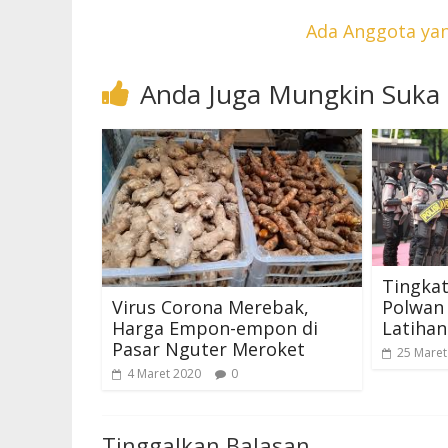
Ada Anggota yan
Anda Juga Mungkin Suka
Tingka
Polwan 
Virus Corona Merebak,
Latiha
Harga Empon-empon di
Pasar Nguter Meroket
25 Maret
4 Maret 2020
0
Tinggalkan Balasan