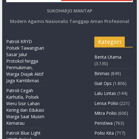
SUKOHARJO MANTAP
Modern Agamis Nasionalis Tanggap Aman Profesional
Kategori
Patroli KRYD
Polsek Tawangsari
Sasar Jalur
Berita Utama
Protokol hingga
(3.130)
Permukiman,
Binmas
(849)
Warga Diajak Aktif
Jaga Kamtibmas
Giat Ops
(1.806)
Patroli Cegah
Lalu Lintas
(144)
Karhutla, Polsek
Lensa Polisi
(221)
Weru Sisir Lahan
Kering dan Edukasi
Mitra Polisi
(606)
Warga Saat Musim
Kemarau
Peristiwa
(763)
Patroli Blue Light
Polisi Kita
(717)