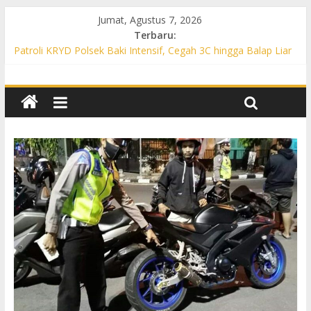
Jumat, Agustus 7, 2026
Terbaru:
Patroli KRYD Polsek Baki Intensif, Cegah 3C hingga Balap Liar
di Sejumlah Titik Rawan
Patroli KRYD Polsek Tawangsari Sasar Jalur Protokol hingga
Permukiman, Warga Diajak Aktif Jaga Kamtibmas
Patroli Cegah Karhutla, Polsek Weru Sisir Lahan Kering dan
Edukasi Warga Saat Musim Kemarau
Patroli Blue Light KRYD Polsek Bendosari Sasar Objek Vital,
Polisi Ajak Warga Waspada dan Cegah Karhutla
Patroli Blue Light KRYD Polsek Kartasura Sasar Titik Rawan,
Cegah Kejahatan 3C