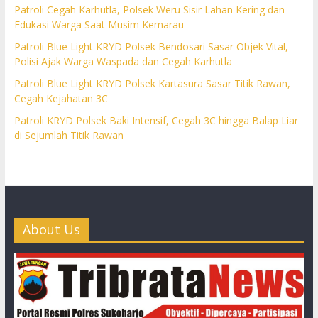
Patroli Cegah Karhutla, Polsek Weru Sisir Lahan Kering dan
Edukasi Warga Saat Musim Kemarau
Patroli Blue Light KRYD Polsek Bendosari Sasar Objek Vital,
Polisi Ajak Warga Waspada dan Cegah Karhutla
Patroli Blue Light KRYD Polsek Kartasura Sasar Titik Rawan,
Cegah Kejahatan 3C
Patroli KRYD Polsek Baki Intensif, Cegah 3C hingga Balap Liar
di Sejumlah Titik Rawan
About Us