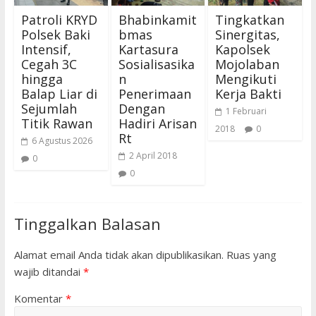
Patroli KRYD
Bhabinkamit
Tingkatkan
Polsek Baki
bmas
Sinergitas,
Intensif,
Kartasura
Kapolsek
Cegah 3C
Sosialisasika
Mojolaban
hingga
n
Mengikuti
Balap Liar di
Penerimaan
Kerja Bakti
Sejumlah
Dengan
1 Februari
Titik Rawan
Hadiri Arisan
2018
0
Rt
6 Agustus 2026
2 April 2018
0
0
Tinggalkan Balasan
Alamat email Anda tidak akan dipublikasikan.
Ruas yang
wajib ditandai
*
Komentar
*