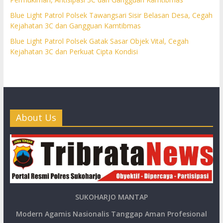
Blue Light Patrol Polsek Tawangsari Sisir Belasan Desa, Cegah
Kejahatan 3C dan Gangguan Kamtibmas
Blue Light Patrol Polsek Gatak Sasar Objek Vital, Cegah
Kejahatan 3C dan Perkuat Cipta Kondisi
About Us
SUKOHARJO MANTAP
Modern Agamis Nasionalis Tanggap Aman Profesional