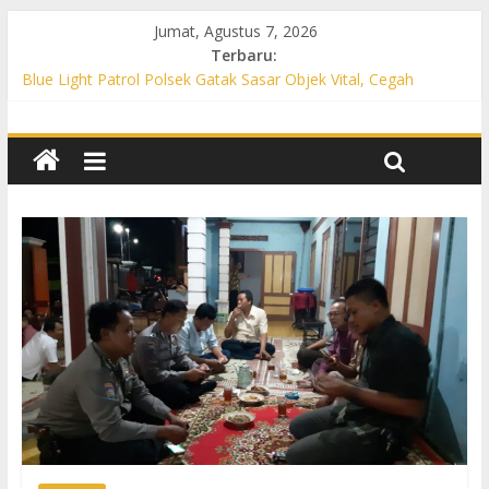
Jumat, Agustus 7, 2026
Terbaru:
Blue Light Patrol Polsek Gatak Sasar Objek Vital, Cegah
Kejahatan 3C dan Perkuat Cipta Kondisi
Patroli KRYD Polsek Mojolaban Sasar SPBU hingga
Permukiman, Antisipasi 3C dan Gangguan Kamtibmas
Patroli KRYD Polsek Baki Sisir Titik Rawan, Cegah 3C hingga
Balap Liar
Patroli Blue Light Polsek Nguter Sasar Perbankan hingga
Permukiman, Antisipasi 3C dan Gangguan Kamtibmas
Blue Light Patrol Polsek Tawangsari Sisir Belasan Desa, Cegah
Kejahatan 3C dan Gangguan Kamtibmas