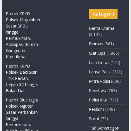
Kategori
Patroli KRYD
Polsek Mojolaban
Sasar SPBU
Berita Utama
hingga
(3.131)
Permukiman,
Binmas
(861)
Antisipasi 3C dan
Gangguan
Giat Ops
(1.806)
Kamtibmas
Lalu Lintas
(144)
Patroli KRYD
Lensa Polisi
(221)
Polsek Baki Sisir
Titik Rawan,
Mitra Polisi
(606)
Cegah 3C hingga
Balap Liar
Peristiwa
(763)
Patroli Blue Light
Polisi Kita
(717)
Polsek Nguter
Reskrim
(148)
Sasar Perbankan
hingga
Sorot
(72)
Permukiman,
Tak Berkategori
Antisipasi 3C dan