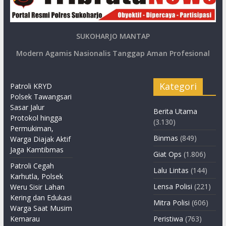
SUKOHARJO MANTAP
Modern Agamis Nasionalis Tanggap Aman Profesional
Kategori
Patroli KRYD
Polsek Tawangsari
Sasar Jalur
Berita Utama
Protokol hingga
(3.130)
Permukiman,
Binmas
(849)
Warga Diajak Aktif
Jaga Kamtibmas
Giat Ops
(1.806)
Patroli Cegah
Lalu Lintas
(144)
Karhutla, Polsek
Lensa Polisi
(221)
Weru Sisir Lahan
Kering dan Edukasi
Mitra Polisi
(606)
Warga Saat Musim
Kemarau
Peristiwa
(763)