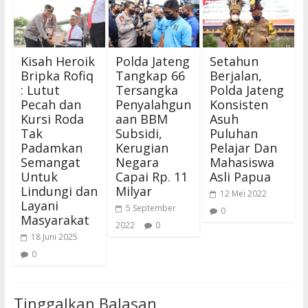
Kisah Heroik
Polda Jateng
Setahun
Bripka Rofiq
Tangkap 66
Berjalan,
: Lutut
Tersangka
Polda Jateng
Pecah dan
Penyalahgun
Konsisten
Kursi Roda
aan BBM
Asuh
Tak
Subsidi,
Puluhan
Padamkan
Kerugian
Pelajar Dan
Semangat
Negara
Mahasiswa
Untuk
Capai Rp. 11
Asli Papua
Lindungi dan
Milyar
12 Mei 2022
Layani
5 September
0
Masyarakat
2022
0
18 Juni 2025
0
Tinggalkan Balasan