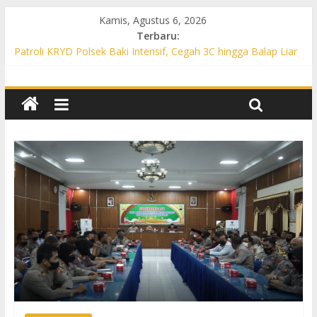
Kamis, Agustus 6, 2026
Terbaru:
Patroli KRYD Polsek Baki Intensif, Cegah 3C hingga Balap Liar
di Sejumlah Titik Rawan
Patroli KRYD Polsek Tawangsari Sasar Jalur Protokol hingga
Permukiman, Warga Diajak Aktif Jaga Kamtibmas
Patroli Cegah Karhutla, Polsek Weru Sisir Lahan Kering dan
Edukasi Warga Saat Musim Kemarau
Patroli Blue Light KRYD Polsek Bendosari Sasar Objek Vital,
Polisi Ajak Warga Waspada dan Cegah Karhutla
Patroli Blue Light KRYD Polsek Kartasura Sasar Titik Rawan,
Cegah Kejahatan 3C