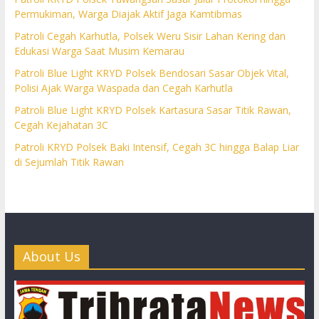
Permukiman, Warga Diajak Aktif Jaga Kamtibmas
Patroli Cegah Karhutla, Polsek Weru Sisir Lahan Kering dan
Edukasi Warga Saat Musim Kemarau
Patroli Blue Light KRYD Polsek Bendosari Sasar Objek Vital,
Polisi Ajak Warga Waspada dan Cegah Karhutla
Patroli Blue Light KRYD Polsek Kartasura Sasar Titik Rawan,
Cegah Kejahatan 3C
Patroli KRYD Polsek Baki Intensif, Cegah 3C hingga Balap Liar
di Sejumlah Titik Rawan
About Us