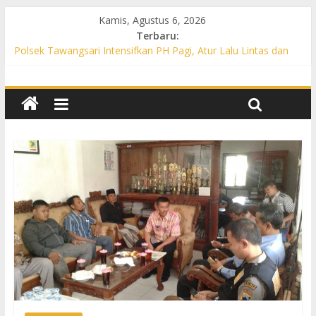
Kamis, Agustus 6, 2026
Terbaru:
Polsek Tawangsari Intensifkan PH Pagi, Atur Lalu Lintas dan
Bantu Warga Menyeberang
Propam Polres Sukoharjo Gelar Gaktibplin di Polsek Polokarto,
Tekankan Disiplin dan Pelayanan Gratis untuk Masyarakat
Patroli Preventif, Polsek Mojolaban Edukasi Warga Cegah
Kebakaran hingga Antisipasi Balap Liar
Polsek Nguter Intensifkan PH Pagi, Bantu Penyeberangan
Warga dan Cegah Kecelakaan Lalu Lintas
Polsek Gatak Intensifkan PH Pagi di Titik Rawan, Berikan Rasa
Aman bagi Pengguna Jalan