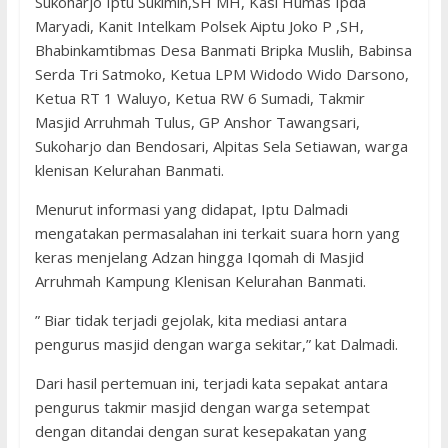
Sukoharjo Iptu Sukimin,SH MH, Kasi Humas Ipda
Maryadi, Kanit Intelkam Polsek Aiptu Joko P ,SH,
Bhabinkamtibmas Desa Banmati Bripka Muslih, Babinsa
Serda Tri Satmoko, Ketua LPM Widodo Wido Darsono,
Ketua RT 1 Waluyo, Ketua RW 6 Sumadi, Takmir
Masjid Arruhmah Tulus, GP Anshor Tawangsari,
Sukoharjo dan Bendosari, Alpitas Sela Setiawan, warga
klenisan Kelurahan Banmati.
Menurut informasi yang didapat, Iptu Dalmadi
mengatakan permasalahan ini terkait suara horn yang
keras menjelang Adzan hingga Iqomah di Masjid
Arruhmah Kampung Klenisan Kelurahan Banmati.
” Biar tidak terjadi gejolak, kita mediasi antara
pengurus masjid dengan warga sekitar,” kat Dalmadi.
Dari hasil pertemuan ini, terjadi kata sepakat antara
pengurus takmir masjid dengan warga setempat
dengan ditandai dengan surat kesepakatan yang