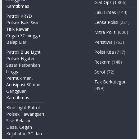
Giat Ops
(1.806)
Kamtibmas
Lalu Lintas
(144)
Patroli KRYD
Lensa Polisi
(221)
Polsek Baki Sisir
Titik Rawan,
Mitra Polisi
(606)
Cegah 3C hingga
Balap Liar
Peristiwa
(763)
Patroli Blue Light
Polisi Kita
(717)
Polsek Nguter
Reskrim
(148)
Sasar Perbankan
hingga
Sorot
(72)
Permukiman,
Tak Berkategori
Antisipasi 3C dan
(499)
Gangguan
Kamtibmas
Blue Light Patrol
Polsek Tawangsari
Sisir Belasan
Desa, Cegah
Kejahatan 3C dan