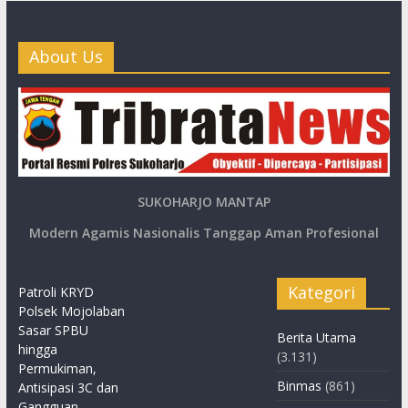
About Us
SUKOHARJO MANTAP
Modern Agamis Nasionalis Tanggap Aman Profesional
Kategori
Patroli KRYD
Polsek Mojolaban
Sasar SPBU
Berita Utama
hingga
(3.131)
Permukiman,
Binmas
(861)
Antisipasi 3C dan
Gangguan