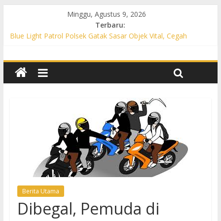
Minggu, Agustus 9, 2026
Terbaru:
Blue Light Patrol Polsek Gatak Sasar Objek Vital, Cegah
Kejahatan 3C dan Perkuat Cipta Kondisi
Patroli KRYD Polsek Mojolaban Sasar SPBU hingga
Permukiman, Antisipasi 3C dan Gangguan Kamtibmas
Patroli KRYD Polsek Baki Sisir Titik Rawan, Cegah 3C hingga
Balap Liar
Patroli Blue Light Polsek Nguter Sasar Perbankan hingga
Permukiman, Antisipasi 3C dan Gangguan Kamtibmas
Blue Light Patrol Polsek Tawangsari Sisir Belasan Desa, Cegah
Kejahatan 3C dan Gangguan Kamtibmas
Berita Utama
Dibegal, Pemuda di