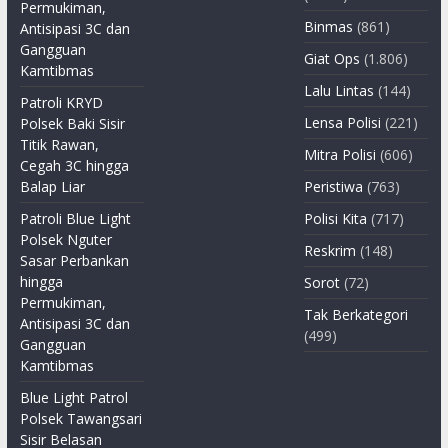
Permukiman,
Binmas
(861)
Antisipasi 3C dan
Gangguan
Giat Ops
(1.806)
Kamtibmas
Lalu Lintas
(144)
Patroli KRYD
Lensa Polisi
(221)
Polsek Baki Sisir
Titik Rawan,
Mitra Polisi
(606)
Cegah 3C hingga
Balap Liar
Peristiwa
(763)
Patroli Blue Light
Polisi Kita
(717)
Polsek Nguter
Reskrim
(148)
Sasar Perbankan
hingga
Sorot
(72)
Permukiman,
Tak Berkategori
Antisipasi 3C dan
(499)
Gangguan
Kamtibmas
Blue Light Patrol
Polsek Tawangsari
Sisir Belasan