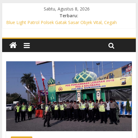
Sabtu, Agustus 8, 2026
Terbaru:
Blue Light Patrol Polsek Gatak Sasar Objek Vital, Cegah
Kejahatan 3C dan Perkuat Cipta Kondisi
Patroli KRYD Polsek Mojolaban Sasar SPBU hingga
Permukiman, Antisipasi 3C dan Gangguan Kamtibmas
Patroli KRYD Polsek Baki Sisir Titik Rawan, Cegah 3C hingga
Balap Liar
Patroli Blue Light Polsek Nguter Sasar Perbankan hingga
Permukiman, Antisipasi 3C dan Gangguan Kamtibmas
Blue Light Patrol Polsek Tawangsari Sisir Belasan Desa, Cegah
Kejahatan 3C dan Gangguan Kamtibmas