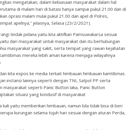
gkas mengatakan, dalam kebiasaan masyarakat dalam hal
utama di malam hari di batasi hanya sampai pukul 21.00 dan di
ukan oprasi malam mulai pukul 21.00 dan apel di Polres,
empat apelnya,” jelasnya, Selasa (23/2/2021).
angi tindak pidana yaitu kita aktifkan Pamsuwakarsa sesuai
 yaitu dari masyarakat untuk masyarakat dan itu berhubungan
hui masyarakat yang sakit, serta tempat yang rawan kejahatan
i Kamtibmas mereka lebih aman karena menjaga wilayahnya
a
dan kita expos ke media terkait himbauan himbauan kamtibmas
an instansi lainnya seperti dengan TNI, Satpol PP serta
masyarakat seperti Panic Button laka, Panic Button
iptakan situasi yang kondusif di masyarakat
a kali yaitu memberikan himbauan, namun bila tidak bisa di beri
, berupa kurungan selama tujuh hari sesuai dengan aturan Perda,