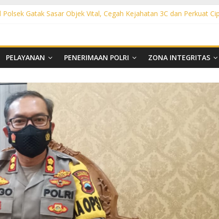
l Polsek Gatak Sasar Objek Vital, Cegah Kejahatan 3C dan Perkuat Ci
olsek Mojolaban Sasar SPBU hingga Permukiman, Antisipasi 3C dan
sek Baki Sisir Titik Rawan, Cegah 3C hingga Balap Liar
ght Polsek Nguter Sasar Perbankan hingga Permukiman, Antisipasi 3
ol Polsek Tawangsari Sisir Belasan Desa, Cegah Kejahatan 3C dan 
PELAYANAN
PENERIMAAN POLRI
ZONA INTEGRITAS