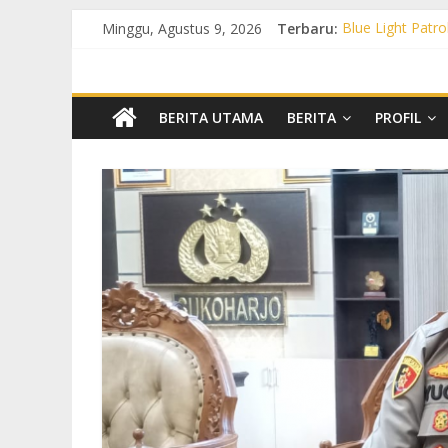
Minggu, Agustus 9, 2026
Terbaru:
Blue Light Patro
Patroli KRYD P
Patroli KRYD Pol
Patroli Blue Li
Blue Light Patr
BERITA UTAMA
BERITA
PROFIL