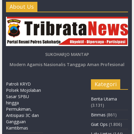
About Us
SUKOHARJO MANTAP
Modern Agamis Nasionalis Tanggap Aman Profesional
Kategori
Patroli KRYD
Polsek Mojolaban
Sasar SPBU
Berita Utama
hingga
(3.131)
Permukiman,
Binmas
(861)
Antisipasi 3C dan
Gangguan
Giat Ops
(1.806)
Kamtibmas
Lalu Lintas
(144)