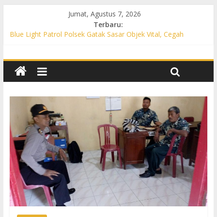
Jumat, Agustus 7, 2026
Terbaru:
Blue Light Patrol Polsek Gatak Sasar Objek Vital, Cegah
Kejahatan 3C dan Perkuat Cipta Kondisi
Patroli KRYD Polsek Mojolaban Sasar SPBU hingga
Permukiman, Antisipasi 3C dan Gangguan Kamtibmas
Patroli KRYD Polsek Baki Sisir Titik Rawan, Cegah 3C hingga
Balap Liar
Patroli Blue Light Polsek Nguter Sasar Perbankan hingga
Permukiman, Antisipasi 3C dan Gangguan Kamtibmas
Blue Light Patrol Polsek Tawangsari Sisir Belasan Desa, Cegah
Kejahatan 3C dan Gangguan Kamtibmas