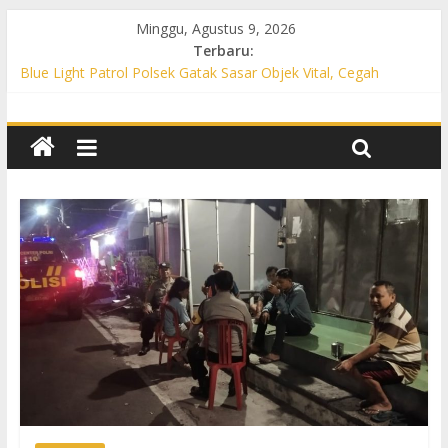
Minggu, Agustus 9, 2026
Terbaru:
Blue Light Patrol Polsek Gatak Sasar Objek Vital, Cegah
Kejahatan 3C dan Perkuat Cipta Kondisi
Patroli KRYD Polsek Mojolaban Sasar SPBU hingga
Permukiman, Antisipasi 3C dan Gangguan Kamtibmas
Patroli KRYD Polsek Baki Sisir Titik Rawan, Cegah 3C hingga
Balap Liar
Patroli Blue Light Polsek Nguter Sasar Perbankan hingga
Permukiman, Antisipasi 3C dan Gangguan Kamtibmas
Blue Light Patrol Polsek Tawangsari Sisir Belasan Desa, Cegah
Kejahatan 3C dan Gangguan Kamtibmas