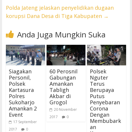
Polda Jateng jelaskan penyelidikan dugaan
korupsi Dana Desa di Tiga Kabupaten
→
Anda Juga Mungkin Suka
Siagakan
60 Perosnil
Polsek
Personil,
Gabungan
Nguter
Polsek
Amankan
Terus
Kartasura
Tabligh
Berupaya
Polres
Akbar di
Putus
Sukoharjo
Grogol
Penyebaran
Amankan 2
Corona
20 November
Event
Dengan
2017
0
Membubark
17 September
an
2017
0