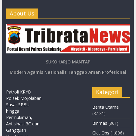
About Us
SUKOHARJO MANTAP
Modern Agamis Nasionalis Tanggap Aman Profesional
Kategori
Patroli KRYD
Polsek Mojolaban
Sasar SPBU
Berita Utama
hingga
(3.131)
Permukiman,
Binmas
(861)
Antisipasi 3C dan
Gangguan
Giat Ops
(1.806)