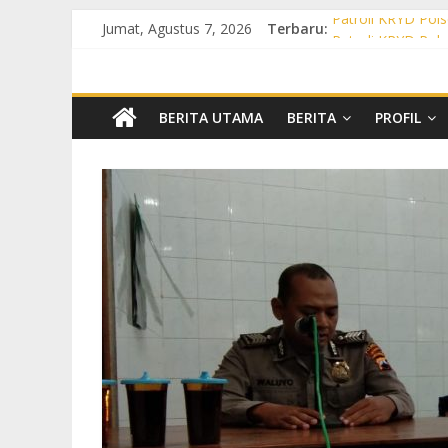
Jumat, Agustus 7, 2026
Terbaru:
Patroli KRYD Pols
Patroli KRYD Pol
Patroli Cegah Ka
Patroli Blue Ligh
Patroli Blue Ligh
BERITA UTAMA
BERITA
PROFIL