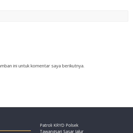
mban ini untuk komentar saya berikutnya.
Patroli KRYD Polsek
Tawangsari Sasar Jalur