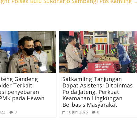
Light Polsek Bulu Sukoharjo Sambangi Pos Kamling
Jateng Gandeng
Satkamling Tanjungan
lder Terkait
Dapat Asistensi Ditbinmas
asi penyebaran
Polda Jateng, Perkuat
PMK pada Hewan
Keamanan Lingkungan
Berbasis Masyarakat
022
0
18 Juni 2026
0