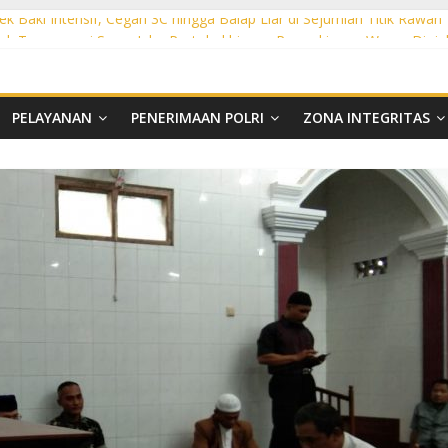
ek Baki Intensif, Cegah 3C hingga Balap Liar di Sejumlah Titik Rawan
sek Tawangsari Sasar Jalur Protokol hingga Permukiman, Warga Diaja
rhutla, Polsek Weru Sisir Lahan Kering dan Edukasi Warga Saat Musi
t KRYD Polsek Bendosari Sasar Objek Vital, Polisi Ajak Warga Waspad
t KRYD Polsek Kartasura Sasar Titik Rawan, Cegah Kejahatan 3C
PELAYANAN
PENERIMAAN POLRI
ZONA INTEGRITAS