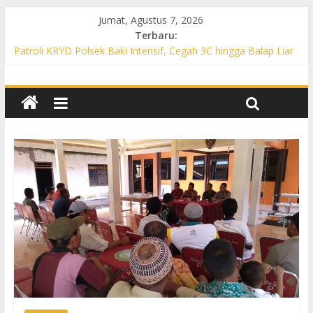
Jumat, Agustus 7, 2026
Terbaru:
Patroli KRYD Polsek Baki Intensif, Cegah 3C hingga Balap Liar
di Sejumlah Titik Rawan
Patroli KRYD Polsek Tawangsari Sasar Jalur Protokol hingga
Permukiman, Warga Diajak Aktif Jaga Kamtibmas
Patroli Cegah Karhutla, Polsek Weru Sisir Lahan Kering dan
Edukasi Warga Saat Musim Kemarau
Patroli Blue Light KRYD Polsek Bendosari Sasar Objek Vital,
Polisi Ajak Warga Waspada dan Cegah Karhutla
Patroli Blue Light KRYD Polsek Kartasura Sasar Titik Rawan,
Cegah Kejahatan 3C