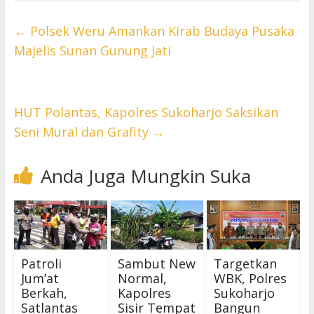
←
Polsek Weru Amankan Kirab Budaya Pusaka
Majelis Sunan Gunung Jati
HUT Polantas, Kapolres Sukoharjo Saksikan
Seni Mural dan Grafity
→
Anda Juga Mungkin Suka
Patroli
Sambut New
Targetkan
Jum’at
Normal,
WBK, Polres
Berkah,
Kapolres
Sukoharjo
Satlantas
Sisir Tempat
Bangun