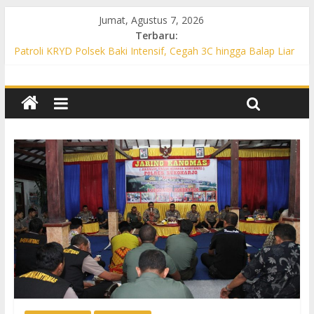
Jumat, Agustus 7, 2026
Terbaru:
Patroli KRYD Polsek Baki Intensif, Cegah 3C hingga Balap Liar
di Sejumlah Titik Rawan
Patroli KRYD Polsek Tawangsari Sasar Jalur Protokol hingga
Permukiman, Warga Diajak Aktif Jaga Kamtibmas
Patroli Cegah Karhutla, Polsek Weru Sisir Lahan Kering dan
Edukasi Warga Saat Musim Kemarau
Patroli Blue Light KRYD Polsek Bendosari Sasar Objek Vital,
Polisi Ajak Warga Waspada dan Cegah Karhutla
Patroli Blue Light KRYD Polsek Kartasura Sasar Titik Rawan,
Cegah Kejahatan 3C