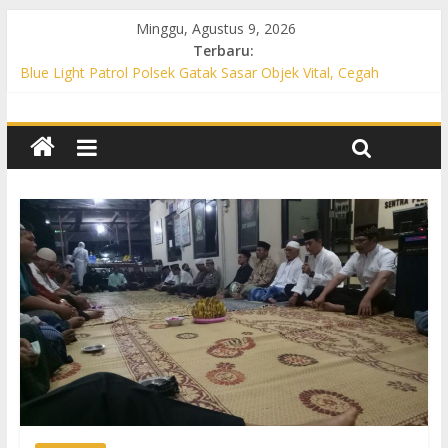
Minggu, Agustus 9, 2026
Terbaru:
Blue Light Patrol Polsek Gatak Sasar Objek Vital, Cegah
Kejahatan 3C dan Perkuat Cipta Kondisi
Patroli KRYD Polsek Mojolaban Sasar SPBU hingga
Permukiman, Antisipasi 3C dan Gangguan Kamtibmas
Patroli KRYD Polsek Baki Sisir Titik Rawan, Cegah 3C hingga
Balap Liar
Patroli Blue Light Polsek Nguter Sasar Perbankan hingga
Permukiman, Antisipasi 3C dan Gangguan Kamtibmas
Blue Light Patrol Polsek Tawangsari Sisir Belasan Desa, Cegah
Kejahatan 3C dan Gangguan Kamtibmas