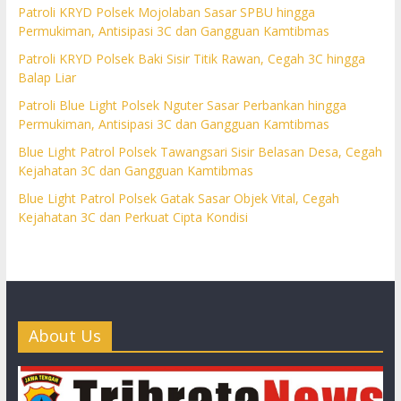
Patroli KRYD Polsek Mojolaban Sasar SPBU hingga
Permukiman, Antisipasi 3C dan Gangguan Kamtibmas
Patroli KRYD Polsek Baki Sisir Titik Rawan, Cegah 3C hingga
Balap Liar
Patroli Blue Light Polsek Nguter Sasar Perbankan hingga
Permukiman, Antisipasi 3C dan Gangguan Kamtibmas
Blue Light Patrol Polsek Tawangsari Sisir Belasan Desa, Cegah
Kejahatan 3C dan Gangguan Kamtibmas
Blue Light Patrol Polsek Gatak Sasar Objek Vital, Cegah
Kejahatan 3C dan Perkuat Cipta Kondisi
About Us